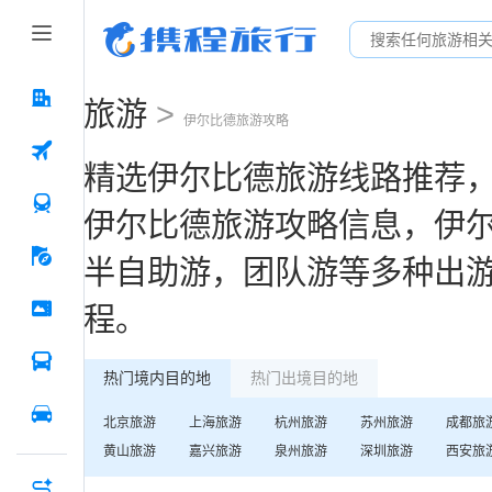
旅游
>
伊尔比德
旅游攻略
精选
伊尔比德
旅游线路推荐
伊尔比德
旅游攻略信息，
伊
半自助游，团队游等多种出
程。
热门境内目的地
热门出境目的地
北京
旅游
上海
旅游
杭州
旅游
苏州
旅游
成都
旅
黄山
旅游
嘉兴
旅游
泉州
旅游
深圳
旅游
西安
旅