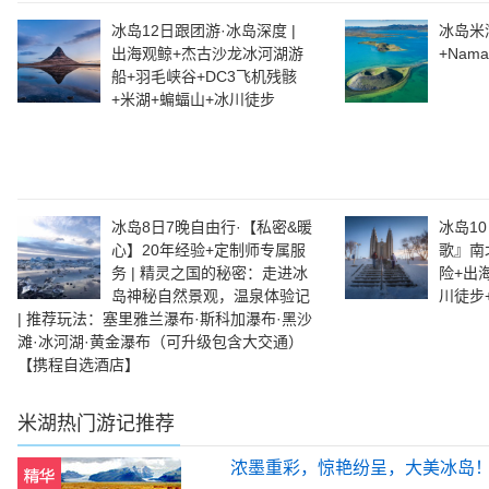
冰岛12日跟团游·冰岛深度 |
冰岛米
出海观鲸+杰古沙龙冰河湖游
+Nam
船+羽毛峡谷+DC3飞机残骸
+米湖+蝙蝠山+冰川徒步
冰岛8日7晚自由行·【私密&暖
冰岛1
心】20年经验+定制师专属服
歌』南
务 | 精灵之国的秘密：走进冰
险+出
岛神秘自然景观，温泉体验记
川徒步
| 推荐玩法：塞里雅兰瀑布·斯科加瀑布·黑沙
滩·冰河湖·黄金瀑布（可升级包含大交通）
【携程自选酒店】
米湖
热门游记推荐
浓墨重彩，惊艳纷呈，大美冰岛！--