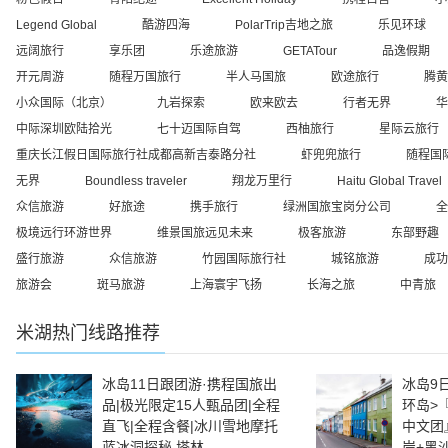
Legend Global
酷游四海
PolarTrip吉地之旅
乐见环球
远阔旅行
享乐团
乐途旅游
GETATour
品逸假期
开元周游
随程万国旅行
半人马国旅
欧途旅行
腾黄
小众国际（北京）
九岩探索
欧来欧去
行者无界
华
中际深圳欧陆拾光
七十迈国际自驾
西柚旅行
星际云旅行
重庆长江假日国际旅行社成都高新吉泰路分社
虾兜兜旅行
随程国
无界
Boundless traveler
翔龙万里行
Haitu Global Travel
众信旅游
好旅途
携手旅行
绿洲国旅宝岗分公司
全
极境远行环游世界
维景国旅远见未来
极客旅游
东部野趣
盛行旅游
众信旅游
竹园国际旅行社
城铭旅游
成功
旅游会
斑马旅游
上海寰宇飞扬
长海之旅
中青旅
米湖
热门线路推荐
冰岛11日跟团游·携程国旅出
冰岛9
品|极光限定15人甄品团|全程
环岛>
直飞|全程含餐|冰川雪地摩托
中文团
蓝冰洞探秘 塔林
岸+黑