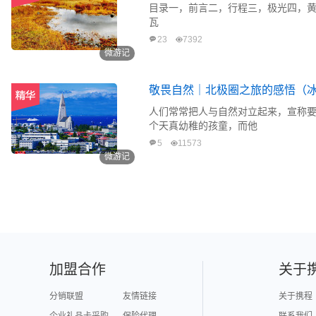
目录一，前言二，行程三，极光四，黄
瓦
23
7392
微游记
敬畏自然｜北极圈之旅的感悟（
人们常常把人与自然对立起来，宣称
个天真幼稚的孩童，而他
5
11573
微游记
加盟合作
关于
分销联盟
友情链接
关于携程