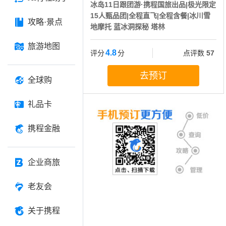
冰岛11日跟团游·携程国旅出品|极光限定
15人甄品团|全程直飞|全程含餐|冰川雪
攻略·景点
地摩托 蓝冰洞探秘 塔林
旅游地图
4.8
评分
分
点评数
57
去预订
全球购
礼品卡
携程金融
企业商旅
老友会
关于携程