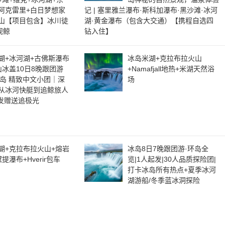
阿克雷里+白日梦想家
记 | 塞里雅兰瀑布·斯科加瀑布·黑沙滩·冰河
蝠山【项目包含】冰川徒
湖·黄金瀑布（包含大交通）【携程自选四
观鲸
钻入住】
湖+冰河湖+古佛斯瀑布
冰岛米湖+克拉布拉火山
山冰盖10日8晚跟团游
+Namafjall地热+米湖天然浴
L环岛 精致中文小团｜深
场
从冰河快艇到追鲸旅人
发赠送追极光
湖+克拉布拉火山+熔岩
冰岛8日7晚跟团游·环岛全
提瀑布+Hverir包车
览|1人起发|30人品质探险团|
打卡冰岛所有热点+夏季冰河
湖游船/冬季蓝冰洞探险