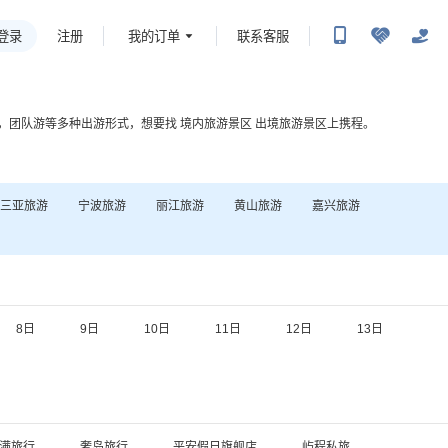
登录
我的订单
联系客服
注册
，团队游等多种出游形式，想要找
境内旅游景区
出境旅游景区
上携程。
三亚
旅游
宁波
旅游
丽江
旅游
黄山
旅游
嘉兴
旅游
8日
9日
10日
11日
12日
13日
满旅行
奢岛旅行
平安假日旗舰店
屿程私旅