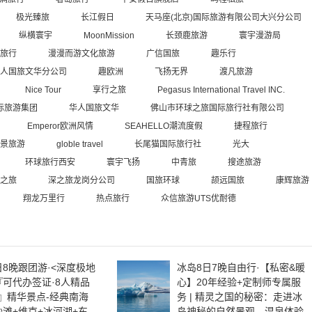
极光臻旅
长江假日
天马座(北京)国际旅游有限公司大兴分公司
纵横寰宇
MoonMission
长颈鹿旅游
寰宇漫游局
旅行
漫漫而游文化旅游
广信国旅
趣乐行
人国旅文华分公司
趣欧洲
飞扬无界
渡凡旅游
Nice Tour
享行之旅
Pegasus International Travel INC.
际旅游集团
华人国旅文华
佛山市环球之旅国际旅行社有限公司
Emperor欧洲风情
SEAHELLO潮流度假
捷程旅行
景旅游
globle travel
长尾猫国际旅行社
光大
环球旅行西安
寰宇飞扬
中青旅
搜途旅游
之旅
深之旅龙岗分公司
国旅环球
颉远国旅
康辉旅游
翔龙万里行
热点旅行
众信旅游UTS优耐德
日8晚跟团游·<深度极地
冰岛8日7晚自由行·【私密&暖
『可代办签证·8人精品
心】20年经验+定制师专属服
』精华景点-经典南海
务 | 精灵之国的秘密：走进冰
沙滩+维克+冰河湖+东
岛神秘的自然景观，温泉体验