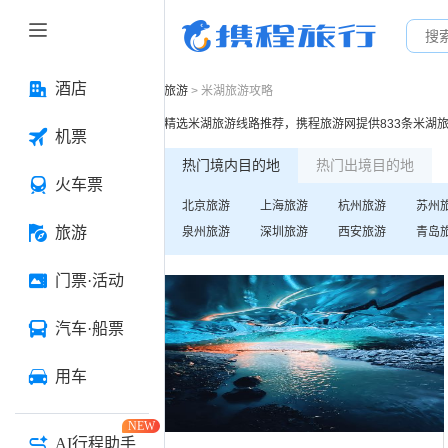
酒店
旅游
>
米湖
旅游攻略
精选
米湖
旅游线路推荐，携程旅游网提供
833
条
米湖
机票
热门境内目的地
热门出境目的地
火车票
北京
旅游
上海
旅游
杭州
旅游
苏州
旅游
泉州
旅游
深圳
旅游
西安
旅游
青岛
门票·活动
汽车·船票
用车
NEW
AI行程助手