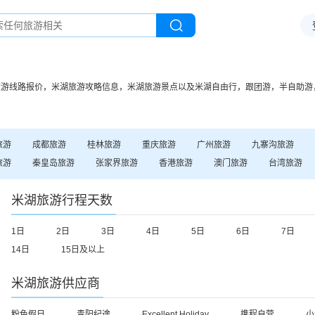
旅游线路报价，
米湖
旅游攻略信息，
米湖
旅游景点以及
米湖
自由行，跟团游，半自助游
旅游
成都
旅游
桂林
旅游
重庆
旅游
广州
旅游
九寨沟
旅游
旅游
秦皇岛
旅游
张家界
旅游
香港
旅游
澳门
旅游
台湾
旅游
米湖
旅游行程天数
1日
2日
3日
4日
5日
6日
7日
14日
15日及以上
米湖
旅游供应商
粉色假日
青阳纪途
Excellent Holiday
携程自营
小