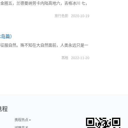
金圈五，兰德曼纳劳卡内陆高地六，吉格冰川 七，
旅行色影
2020-10-19
冰岛篇）
要征服自然。殊不知在大自然面前，人类永远只是一
茜極
2022-11-20
携程
携程热点