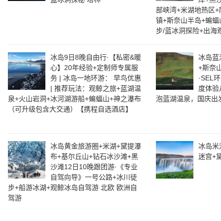
部峡湾+米湖地热区+
镇+斯奈山半岛+蝙
步/蓝冰洞探险+出海
冰岛9日8晚自由行·【私密&暖
冰岛蓝
心】20年经验+定制师专属服
+斯奈
务 | 冰岛一地环游： 早鸟优惠
·SE
| 推荐玩法：观鲸之旅+蓝湖温
度体验
泉+火山岩洞+冰河湖游船+蝙蝠山+神之瀑布
泡蓝湖温泉，国庆出
（可升级包含大交通）【携程自选酒店】
冰岛黄金旅游圈+米湖+黛提瀑
冰岛米
布+基尔丘山+钻石冰沙滩+黑
迷宫+黛
沙滩12日10晚跟团游·《专业
自驾向导》一号公路+冰川徒
步+船游冰湖+观鲸冰岛自驾游 北欧 欧洲自
驾游