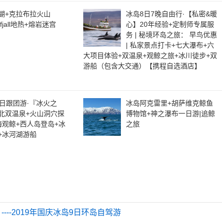
湖+克拉布拉火山
冰岛8日7晚自由行·【私密&暖
afjall地热+熔岩迷宫
心】20年经验+定制师专属服
务 | 秘境环岛之旅： 早鸟优惠
| 私家景点打卡+七大瀑布+六
大项目体验+双温泉+观鲸之旅+冰川徒步+双
游船（包含大交通）【携程自选酒店】
0日跟团游·『冰火之
冰岛阿克雷里+胡萨维克鲸鱼
北双温泉+火山洞穴探
博物馆+神之瀑布一日游|追鲸
海观鲸+西人岛登岛+冰
之旅
+冰河湖游船
--2019年国庆冰岛9日环岛自驾游