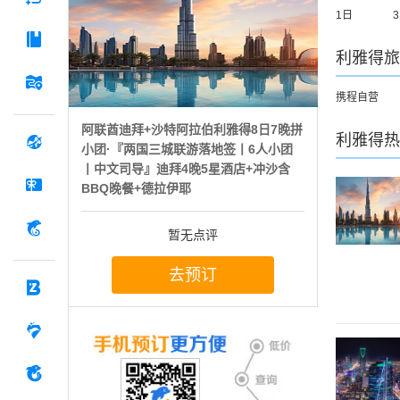
1日
利雅得
旅
携程自营
阿联酋迪拜+沙特阿拉伯利雅得8日7晚拼
利雅得
热
小团·『两国三城联游落地签丨6人小团
丨中文司导』迪拜4晚5星酒店+冲沙含
BBQ晚餐+德拉伊耶
暂无点评
去预订