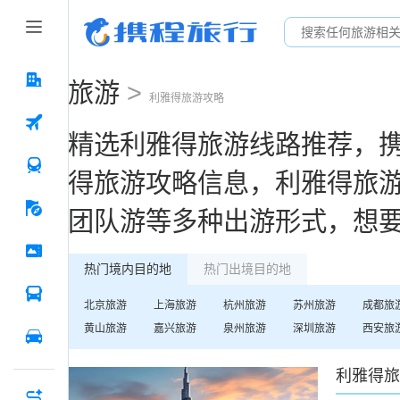
旅游
>
利雅得
旅游攻略
精选
利雅得
旅游线路推荐，
得
旅游攻略信息，
利雅得
旅
团队游等多种出游形式，想
热门境内目的地
热门出境目的地
北京
旅游
上海
旅游
杭州
旅游
苏州
旅游
成都
旅
黄山
旅游
嘉兴
旅游
泉州
旅游
深圳
旅游
西安
旅
利雅得
旅