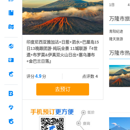
1日
万隆市
旅
青阳纪途
隆天旅游
印度尼西亚雅加达+日惹+泗水+巴厘岛15
日13晚跟团游·纯玩全景 11城联游『4世
万隆市
热
遗+布罗莫&伊真双火山日出+塞乌瀑布
+金巴兰日落』
4.9
评分
分
点评数
4
去预订