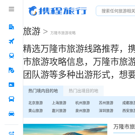
旅游
>
万隆市
旅游攻略
精选
万隆市
旅游线路推荐，
市
旅游攻略信息，
万隆市
旅
团队游等多种出游形式，想
热门境内目的地
热门出境目的地
北京
旅游
上海
旅游
杭州
旅游
苏州
旅游
成都
旅
黄山
旅游
嘉兴
旅游
泉州
旅游
深圳
旅游
西安
旅
万隆市
旅