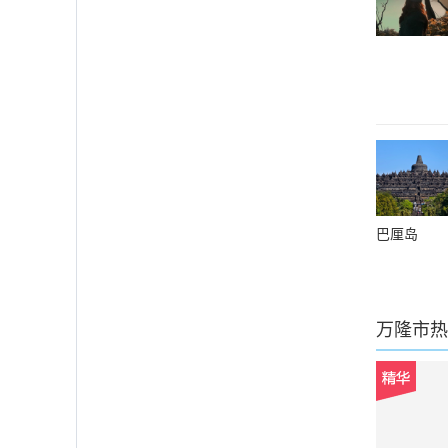
巴厘岛
万隆市
热