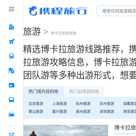
旅游
>
博卡拉
旅游攻略
精选
博卡拉
旅游线路推荐，
拉
旅游攻略信息，
博卡拉
旅
团队游等多种出游形式，想
热门境内目的地
热门出境目的地
北京
旅游
上海
旅游
杭州
旅游
苏州
旅游
成都
旅
黄山
旅游
嘉兴
旅游
泉州
旅游
深圳
旅游
西安
旅
博卡拉
旅