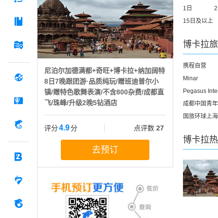
1日
15日及以上
博卡拉
旅
携程自营
尼泊尔加德满都+奇旺+博卡拉+纳加阔特
Minar
8日7晚跟团游·品质纯玩/赠班迪普尔小
Pegasus Inte
镇/赠特色歌舞表演/不含800杂费/成都直
飞/珠峰/升级2晚5钻酒店
成都中国青年
国旅环球上海
4.9
评分
分
点评数
27
博卡拉
热
去预订