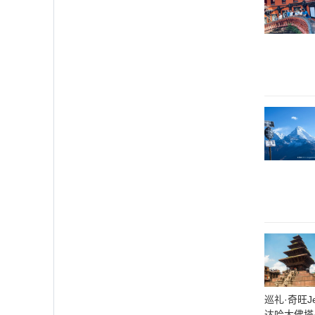
巡礼·奇旺J
达哈大佛塔