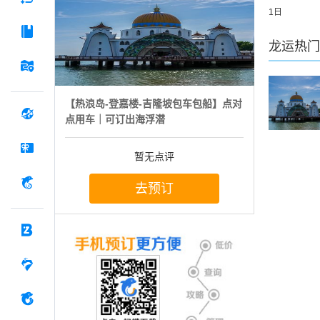
1日
龙运
热门
【热浪岛-登嘉楼-吉隆坡包车包船】点对
点用车｜可订出海浮潜
暂无点评
去预订