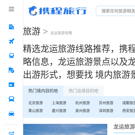
旅游
>
龙运
旅游攻略
精选
龙运
旅游线路推荐，携
略信息，
龙运
旅游景点以及
出游形式，想要找
境内旅游
热门境内目的地
热门出境目的地
北京
旅游
上海
旅游
杭州
旅游
苏州
旅游
成都
旅
黄山
旅游
嘉兴
旅游
泉州
旅游
深圳
旅游
西安
旅
龙运
旅游