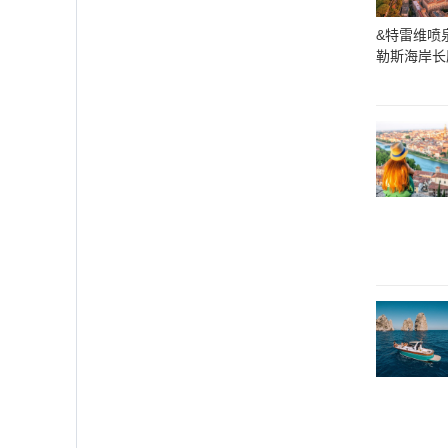
&特雷维喷
勒斯海岸长