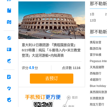
那不勒斯
1日
12日
那不勒斯
携程自营
意大利12日跟团游·『携程国旅自营』
酷游四海
8/23特惠｜纯玩「斗兽场入内+米兰教堂
寰宇纵横
登顶」大运河游船+内陆高铁
Pegasus Inte
4.9
天馬座國際
评分
分
点评数
1116
西柚旅行
去预订
卓越旅行
Blue holiday
美西国际旅游
长颈鹿旅游
翔龙万里行