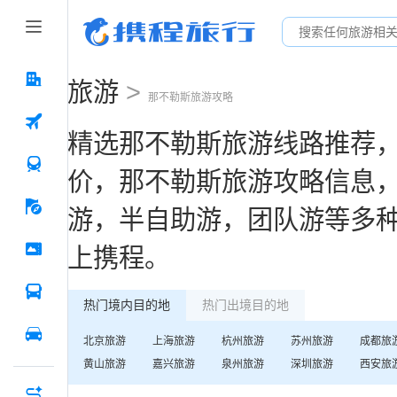
旅游
>
那不勒斯
旅游攻略
精选
那不勒斯
旅游线路推荐
价，
那不勒斯
旅游攻略信息
游，半自助游，团队游等多
上携程。
热门境内目的地
热门出境目的地
北京
旅游
上海
旅游
杭州
旅游
苏州
旅游
成都
旅
黄山
旅游
嘉兴
旅游
泉州
旅游
深圳
旅游
西安
旅