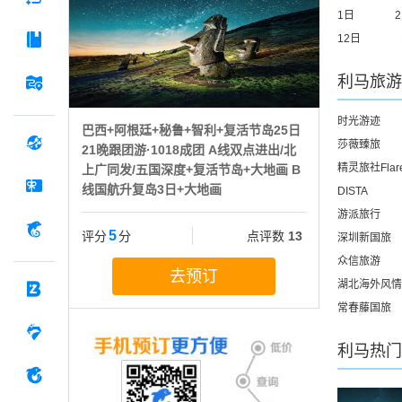
1日
12日
利马
旅游
时光游迹
巴西+阿根廷+秘鲁+智利+复活节岛25日
莎薇臻旅
21晚跟团游·1018成团 A线双点进出/北
精灵旅社Flar
上广同发/五国深度+复活节岛+大地画 B
线国航升复岛3日+大地画
DISTA
游派旅行
5
评分
分
点评数
13
深圳新国旅
众信旅游
去预订
湖北海外风情
常春藤国旅
利马
热门