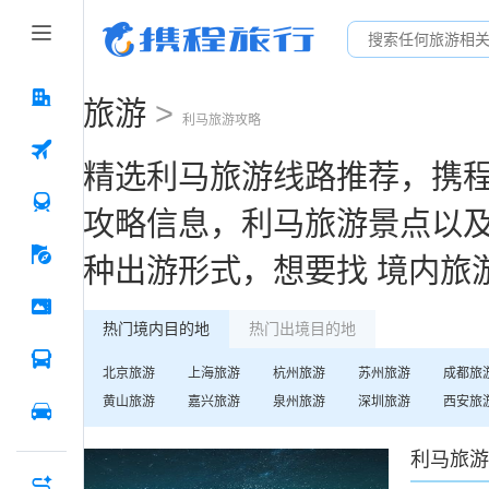
旅游
>
利马
旅游攻略
精选
利马
旅游线路推荐，携
攻略信息，
利马
旅游景点以
种出游形式，想要找
境内旅
热门境内目的地
热门出境目的地
北京
旅游
上海
旅游
杭州
旅游
苏州
旅游
成都
旅
黄山
旅游
嘉兴
旅游
泉州
旅游
深圳
旅游
西安
旅
利马
旅游