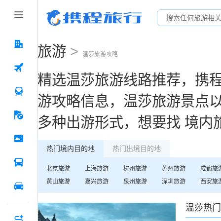
旅游
>
温莎
旅游攻略
精选
温莎
旅游线路推荐，携
游攻略信息，
温莎
旅游景点
多种出游形式，想要找
境内
热门境内目的地
热门出境目的地
北京
旅游
上海
旅游
杭州
旅游
苏州
旅游
成都
旅
黄山
旅游
嘉兴
旅游
泉州
旅游
深圳
旅游
西安
旅
温莎
热门