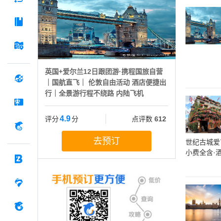
英国+爱尔兰12日跟团游·携程国旅自营
｜国航直飞｜ 伦敦自由活动 酒店便捷出
行｜全景游行程不绕路 内陆飞机
4.9
评分
分
点评数
612
去预订
世纪古城爱
小费全含·