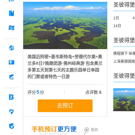
圣彼得堡
1日
14日
圣彼得堡
携程旗下 纵
美国迈阿密+基韦斯特岛+劳德代尔堡+奥
上海美银国旅
兰多8日7晚跟团游·佛州经典游 包含奥兰
多第五天到第七天的主题乐园单日单园
圣彼得堡
的门票或者特色一日游
5
评分
分
点评数
6
去预订