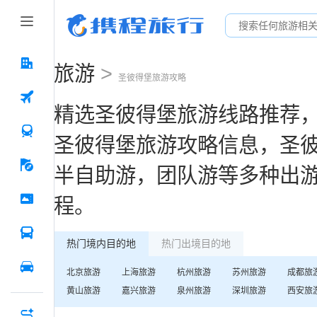
旅游
>
圣彼得堡
旅游攻略
精选
圣彼得堡
旅游线路推荐
圣彼得堡
旅游攻略信息，
圣
半自助游，团队游等多种出
程。
热门境内目的地
热门出境目的地
北京
旅游
上海
旅游
杭州
旅游
苏州
旅游
成都
旅
黄山
旅游
嘉兴
旅游
泉州
旅游
深圳
旅游
西安
旅