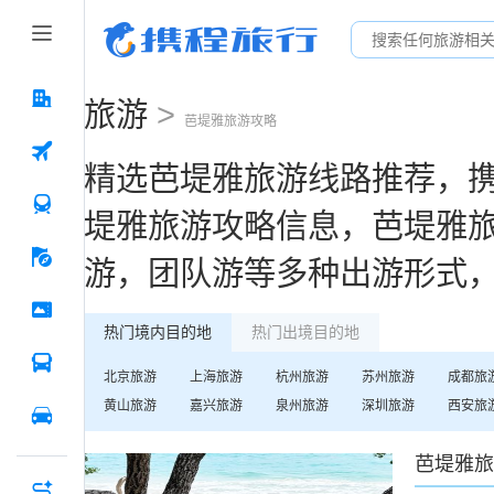
旅游
>
芭堤雅
旅游攻略
精选
芭堤雅
旅游线路推荐，
堤雅
旅游攻略信息，
芭堤雅
游，团队游等多种出游形式
热门境内目的地
热门出境目的地
北京
旅游
上海
旅游
杭州
旅游
苏州
旅游
成都
旅
黄山
旅游
嘉兴
旅游
泉州
旅游
深圳
旅游
西安
旅
芭堤雅
旅