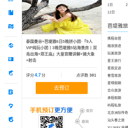
1日
12日
芭堤雅
旅
携程自营
泰国曼谷+芭堤雅6日5晚拼小团·『9人
踏浪旅途
VIP纯玩小团丨3晚芭堤雅5钻海景房丨双
玩美旅游
岛出海+郑王庙』大皇宫赠讲解+骑大象
+射击
星王旅行
星辰足迹
4.7
评分
分
点评数
381
春雪旅游
星晴假期
去预订
合众旅游
承程假期
屿程私旅
北京洲际传奇
汕头春之旅
YU WAY 纵