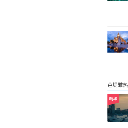
芭堤雅
热