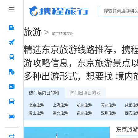
旅游
>
东京
旅游攻略
精选
东京
旅游线路推荐，携
游攻略信息，
东京
旅游景点
多种出游形式，想要找
境内
热门境内目的地
热门出境目的地
北京
旅游
上海
旅游
杭州
旅游
苏州
旅游
成都
旅
黄山
旅游
嘉兴
旅游
泉州
旅游
深圳
旅游
西安
旅
东京
旅游