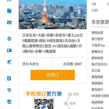
1日
12日
东京
旅游
携程自营
日本东京+大阪+京都+奈良市+富士山6日
旅行家吧
5晚跟团游·纯玩 B线东阪各1天自由+大
卡哇伊 trip
阪心斋桥附近2连住 AC线东航&国航+升
1晚5钻+全餐+3晚温泉
静雅时光
星联旅游
4.8
评分
分
点评数
1007
株式会社GS
玖之旅
去预订
携程国旅
禧游国际
奢岛旅行
环球旅行西安
美游假期
杭州美游