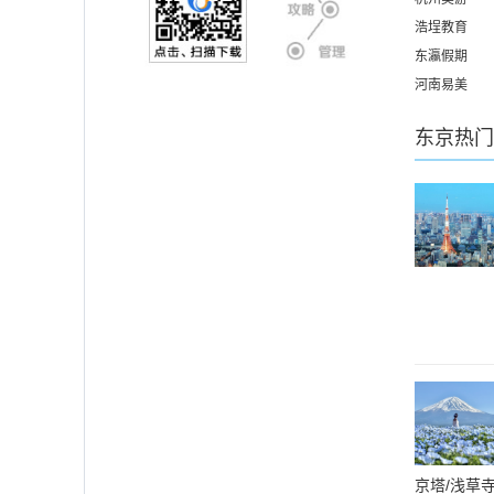
浩埕教育
东瀛假期
河南易美
东京
热门
京塔/浅草