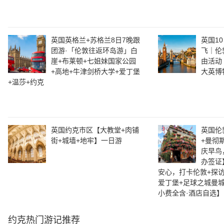
英国英格兰+苏格兰8日7晚跟
英国10
团游·「伦敦往返环岛游」白
飞｜伦
崖+布莱顿+七姐妹国家公园
由活动
+高地+牛津剑桥大学+爱丁堡
大英博
+温莎+约克
英国约克市区【大教堂+肉铺
英国伦
街+城墙+地牢】一日游
+曼彻
庆早鸟
办签证
安心，打卡伦敦+探访
爱丁堡+足球之城曼
小费全含·酒店自选】
约克
热门游记推荐