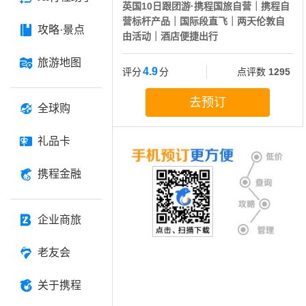
英国10日跟团游·携程国旅自营｜携程自
营标杆产品｜国际段直飞｜两天伦敦自
攻略·景点
由活动｜酒店便捷出行
旅游地图
4.9
评分
分
点评数
1295
去预订
全球购
礼品卡
携程金融
企业商旅
老友会
关于携程