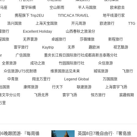
马座
寰宇纵横
空山新雨
半人马国旅
欧来欧去
店
携程旗下 Trip2EU
TITICACA TRAVEL
地平线漫行家
浩兴国旅
上海天宝国旅
开元周游
欧途旅行
TTG
檬旅行
Excellent Holiday
山西春秋之旅渝分
程国旅
无界寰游
卓越旅行
莎薇臻旅
新程旅行
寰宇旅行
Kaytrip
无界
趣欧洲
视艺酷游
ur
广信国旅
重庆长江假日国际旅行社成都高新吉泰路分社
全景旅游
成功之旅
竹园国际旅行社
众信旅游
众信旅游UTS优耐德
维景国旅远见未来
城铭旅游
飞旅行
中青旅
翔龙万里行
Legend Global
万国国旅
远国旅
康辉旅游
行天下
联建旅游
上海寰宇飞扬
旅文华分公司
飞扬无界
寰宇飞扬
恒方旅行
宸趣假期
万里
日6晚跟团游·『每周循
英国8日7晚自由行·『奢島旅