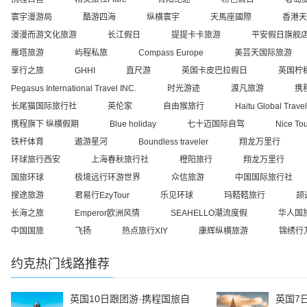
寰宇漫游局
酷游四海
纵横寰宇
天馬座國際
香港天
漫漫而游文化旅游
长江假日
提提卡卡旅游
平安假日旗舰
雁塔旅游
屿程私旅
Compass Europe
美芸天国际旅游
享行之旅
GHHI
直尺游
英国卡皮巴拉假日
英国柠
Pegasus International Travel INC.
时光游迹
渡凡旅游
携
长尾猫国际旅行社
英伦家
自由猴旅行
Haitu Global Travel
携程旗下 纵横假期
Blue holiday
七十迈国际自驾
Nice To
铁杆体育
遨游星河
Boundless traveler
翔龙万里行
环球旅行西安
上海春秋旅行社
橙阳旅行
翔龙万里行
国旅环球
极境远行环游世界
众信旅游
中国国际旅行社
搜途旅游
君易行EzyTour
乐见环球
玛鞳鞳旅行
颉
长海之旅
Emperor欧洲风情
SEAHELLO潮流度假
华人国
中国国旅
飞扬
热点旅行XIY
康辉纵横旅游
锦绣行
约克
热门线路推荐
英国10日跟团游·携程国旅自
英国7