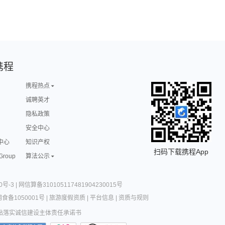
携程
携程热点
诚聘英才
隐私政策
安全中心
中心
知识产权
扫码下载携程App
 Group
算法公示
0号-3
|
网信算备310105117481904230015号
食备1050001号
|
旅游度假资质
|
平台信息
|
资质与规则
站落实诚信建设主体责任承诺书