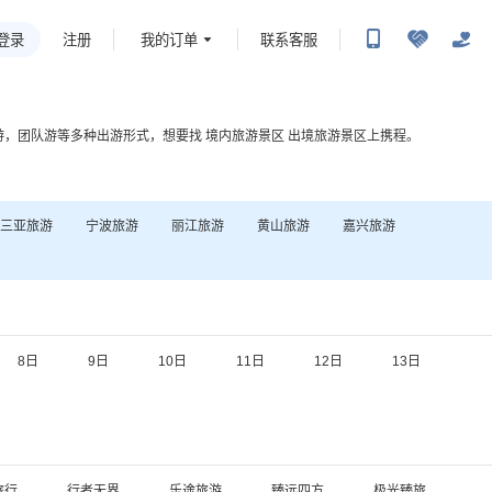
登录
我的订单
联系客服
注册
游，团队游等多种出游形式，想要找
境内旅游景区
出境旅游景区
上携程。
三亚
旅游
宁波
旅游
丽江
旅游
黄山
旅游
嘉兴
旅游
8日
9日
10日
11日
12日
13日
旅行
行者无界
乐途旅游
臻远四方
极光臻旅