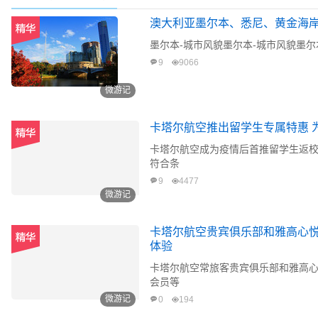
澳大利亚墨尔本、悉尼、黄金海
墨尔本-城市风貌墨尔本-城市风貌墨尔
9
9066
微游记
卡塔尔航空推出留学生专属特惠 
卡塔尔航空成为疫情后首推留学生返
符合条
9
4477
微游记
卡塔尔航空贵宾俱乐部和雅高心悦
体验
卡塔尔航空常旅客贵宾俱乐部和雅高
会员等
微游记
0
194