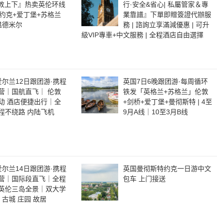
 伦敦上下』热卖英伦环线
行·安全&省心| 私屬管家＆專
+约克+爱丁堡+苏格兰
業靠譜』下單即贈簽證代辦服
温德米尔
務 | 諮詢立享滿減優惠 | 可升
級VIP專車+中文服務 | 全程酒店自由選擇
爱尔兰12日跟团游·携程
英国7日6晚跟团游·每周循环
营｜国航直飞｜ 伦敦
铁发「英格兰+苏格兰」伦敦
动 酒店便捷出行｜全
+剑桥+爱丁堡+曼彻斯特 | 4至
程不绕路 内陆飞机
9月A线｜10至3月B线
爱尔兰14日跟团游·携程
英国曼彻斯特约克一日游中文
营｜国际段直飞｜全程
包车 上门接送
英伦三岛全景｜双大学
 古城 庄园 故居