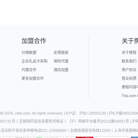
加盟合作
关于
分销联盟
友情链接
关于携程
企业礼品卡采购
保险代理
联系我们
代理合作
酒店加盟
用户协议
更多加盟合作
营业执照
携程内容
Trip.com
99-
2026
,
ctrip.com
. All rights reserved. |
ICP证：沪B2-20050130
|
沪ICP备0802358
02731号
丨
互联网药品信息服务资格证
丨
（沪）网械平台备字[2022]第00001号
|
沪网
违法和不良信息举报电话021-22500846
丨
全国旅游投诉热线12345
丨
上海市旅游网