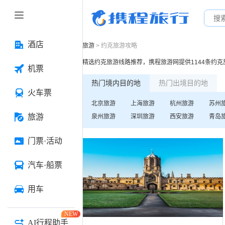
酒店
旅游
>
约克
旅游攻略
精选
约克
旅游线路推荐，携程旅游网提供
1144
条
约克
机票
热门境内目的地
热门出境目的地
火车票
北京
旅游
上海
旅游
杭州
旅游
苏州
旅游
泉州
旅游
深圳
旅游
西安
旅游
青岛
门票·活动
汽车·船票
用车
NEW
AI行程助手