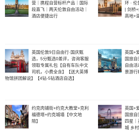
营｜携程自营标杆产品｜国际
环 ·
段直飞｜两天伦敦自由活动｜
| 剑桥
酒店便捷出行
高地+
英国伦敦9日自由行·国庆甄
英国+
选，5分甄选0差评，咨询客服
国旅自
领取专属礼包【自有车队中文
自由活
司机，小费全含】【送大英博
景游行
物馆拼团解说】【4钻-5钻酒店自选】
约克肉铺街+约克大教堂+克利
英国+
福德塔+约克城墙【中文地
国旅自
陪】
四星｜
城 乡村