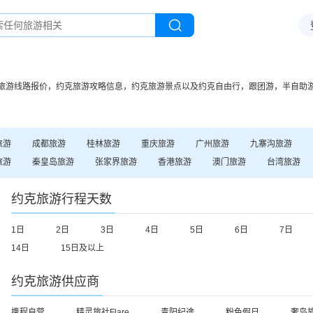
旅游线路报价，
约克
旅游攻略信息，
约克
旅游景点以及
约克
自由行，跟团游，半自助
旅游
成都
旅游
桂林
旅游
重庆
旅游
广州
旅游
九寨沟
旅游
旅游
秦皇岛
旅游
张家界
旅游
香港
旅游
澳门
旅游
台湾
旅游
约克
旅游行程天数
1日
2日
3日
4日
5日
6日
7日
14日
15日及以上
约克
旅游供应商
携程自营
精灵旅社Flare
青阳纪途
粉色假日
奢岛