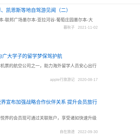
岸、凯恩斯等地自驾游见闻（二）
本-联邦广场墨尔本-亚拉河谷-葡萄庄园墨尔本-大
暮秋子
2021-11-02
为广大学子的留学梦保驾护航
校机票的航空公司之一，助力海外留学人员安心出行
apple行旅游记
2020-08-17
界宣布加强战略合作伙伴关系 提升会员旅行
心悦界的会员现可通过关联账户，享受诸如快速升级
自在旅途
2022-09-30