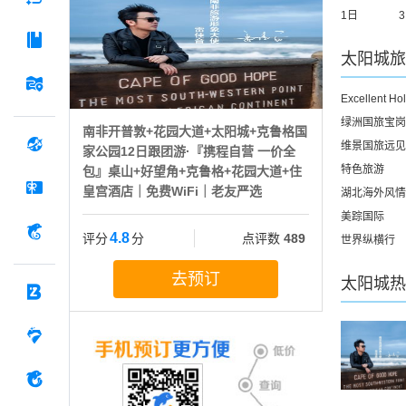
1日
太阳城
旅
Excellent Ho
绿洲国旅宝岗
南非开普敦+花园大道+太阳城+克鲁格国
维景国旅远见
家公园12日跟团游·『携程自营 一价全
特色旅游
包』桌山+好望角+克鲁格+花园大道+住
皇宫酒店｜免费WiFi｜老友严选
湖北海外风情
美踪国际
4.8
评分
分
点评数
489
世界纵横行
去预订
太阳城
热