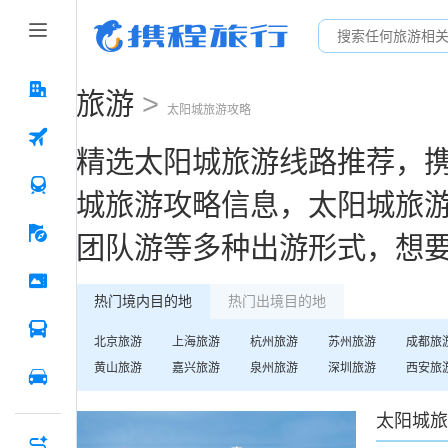
旅游
>
太阳城
旅游攻略
精选
太阳城
旅游线路推荐，
城
旅游攻略信息，
太阳城
旅
团队游等多种出游形式，想
热门境内目的地
热门出境目的地
北京
旅游
上海
旅游
杭州
旅游
苏州
旅游
成都
旅
黄山
旅游
嘉兴
旅游
泉州
旅游
深圳
旅游
西安
旅
太阳城
旅