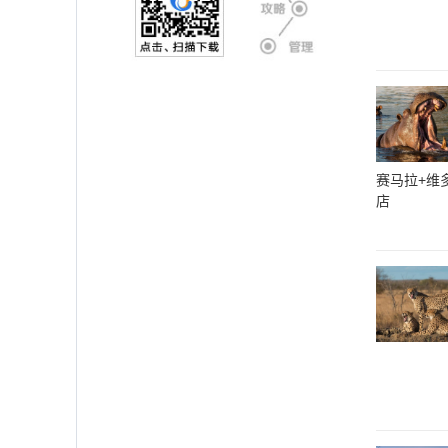
赛马拉+维多
店