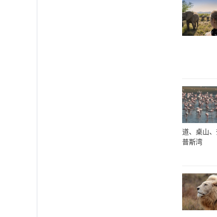
道、桌山、
普斯湾