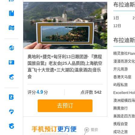
布拉迪斯
1日
12日
布拉迪斯
精灵旅社Flar
奥地利+捷克+匈牙利13日跟团游·『携程
漫漫而游文化
国旅自营』老友会|25人品质团|上海航空
开元周游
直飞|十大世遗+三大湖区|温泉酒店|音乐
会
香港天马座
屿程私旅
4.9
评分
分
点评数
542
Excellent Ho
澳洲縱橫四海
去预订
腾黄旅行
美国走四方旅
携程自营
成功之旅