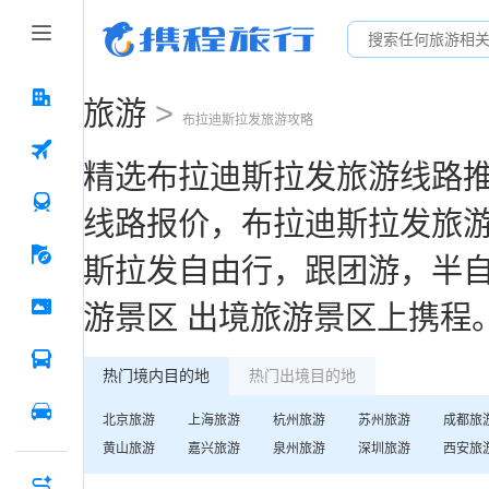
旅游
>
布拉迪斯拉发
旅游攻略
精选
布拉迪斯拉发
旅游线路
线路报价，
布拉迪斯拉发
旅
斯拉发
自由行，跟团游，半
游景区
出境旅游景区
上携程
热门境内目的地
热门出境目的地
北京
旅游
上海
旅游
杭州
旅游
苏州
旅游
成都
旅
黄山
旅游
嘉兴
旅游
泉州
旅游
深圳
旅游
西安
旅