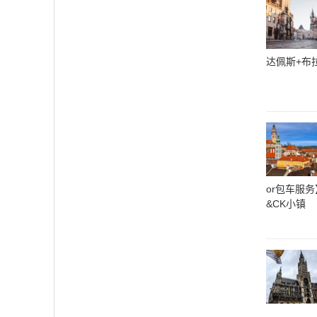
达佩斯+布
or包车服
&CK小镇