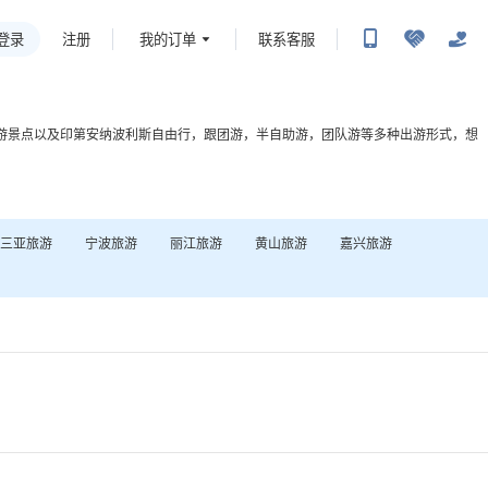
登录
我的订单
联系客服
注册
游景点以及
印第安纳波利斯
自由行，跟团游，半自助游，团队游等多种出游形式，想
三亚
旅游
宁波
旅游
丽江
旅游
黄山
旅游
嘉兴
旅游