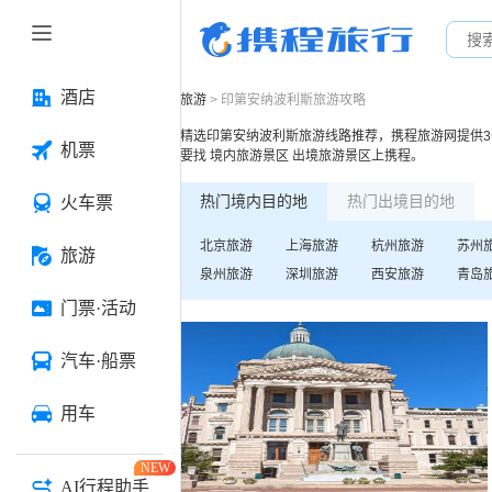
酒店
旅游
>
印第安纳波利斯
旅游攻略
精选
印第安纳波利斯
旅游线路推荐，携程旅游网提供
3
机票
要找
境内旅游景区
出境旅游景区
上携程。
热门境内目的地
热门出境目的地
火车票
北京
旅游
上海
旅游
杭州
旅游
苏州
旅游
泉州
旅游
深圳
旅游
西安
旅游
青岛
门票·活动
汽车·船票
用车
NEW
AI行程助手