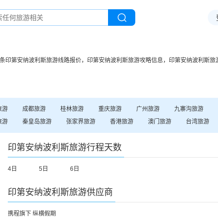
条
印第安纳波利斯
旅游线路报价，
印第安纳波利斯
旅游攻略信息，
印第安纳波利斯
旅
旅游
成都
旅游
桂林
旅游
重庆
旅游
广州
旅游
九寨沟
旅游
旅游
秦皇岛
旅游
张家界
旅游
香港
旅游
澳门
旅游
台湾
旅游
印第安纳波利斯
旅游行程天数
4日
5日
6日
印第安纳波利斯
旅游供应商
携程旗下 纵横假期