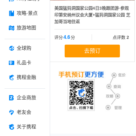
美国猛犸洞国家公园4日3晚跟团游·参观
攻略·景点
印第安纳州议会大厦+猛犸洞国家公园 芝
加哥当地往返
旅游地图
4.6
评分
分
点评数
2
全球购
去预订
礼品卡
携程金融
企业商旅
老友会
关于携程