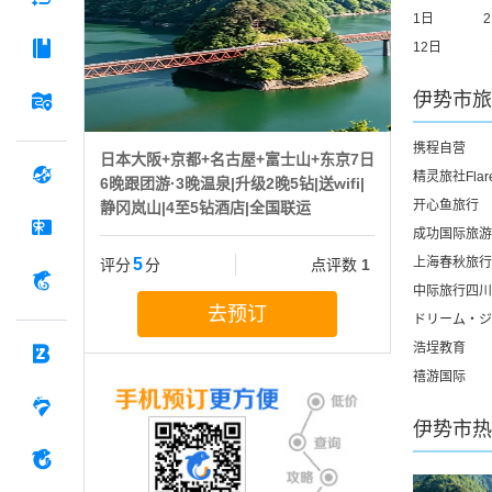
1日
12日
伊势市
旅
携程自营
日本大阪+京都+名古屋+富士山+东京7日
精灵旅社Flar
6晚跟团游·3晚温泉|升级2晚5钻|送wifi|
开心鱼旅行
静冈岚山|4至5钻酒店|全国联运
成功国际旅游
5
上海春秋旅行
评分
分
点评数
1
中际旅行四川
去预订
ドリーム・ジ
浩埕教育
禧游国际
伊势市
热