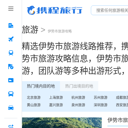
旅游
>
伊势市
旅游攻略
精选
伊势市
旅游线路推荐，
势市
旅游攻略信息，
伊势市
游，团队游等多种出游形式
热门境内目的地
热门出境目的地
北京
旅游
上海
旅游
杭州
旅游
苏州
旅游
成都
旅
黄山
旅游
嘉兴
旅游
泉州
旅游
深圳
旅游
西安
旅
伊势市
旅