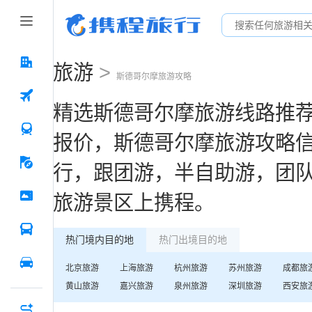
旅游
>
斯德哥尔摩
旅游攻略
精选
斯德哥尔摩
旅游线路推
报价，
斯德哥尔摩
旅游攻略
行，跟团游，半自助游，团
旅游景区
上携程。
热门境内目的地
热门出境目的地
北京
旅游
上海
旅游
杭州
旅游
苏州
旅游
成都
旅
黄山
旅游
嘉兴
旅游
泉州
旅游
深圳
旅游
西安
旅