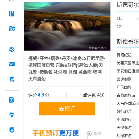
斯德哥尔
1日
12日
斯德哥尔
青阳纪途
挪威+芬兰+瑞典+丹麦+冰岛12日跟团游·
美芸天国际旅
携程国旅自营|东航&联运|游轮2人舱|肉
平安假日旗舰
丸餐+猪肋餐|冰河湖·蓝湖·黄金圈·峡湾
火车游船
品逸假期
广信国旅
4.9
评分
分
点评数
410
古韵原旅游
天马座(北京
去预订
盛行旅游
小满旅行
天俊逸游
礼途旅游