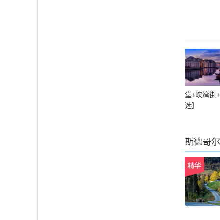
堂+峡湾街
选】
斯德哥尔