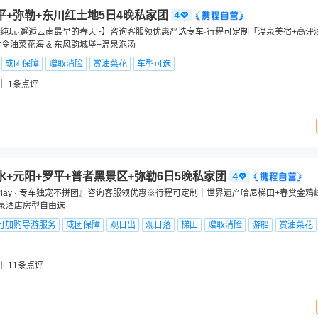
平+弥勒+东川红土地5日4晚私家团
纯玩·邂逅云南最早的春天~】咨询客服领优惠严选专车·行程可定制「温泉美宿+高评
时令油菜花海 & 东风韵城堡+温泉泡汤
成团保障
赠取消险
赏油菜花
车型可选
1
条点评
水+元阳+罗平+普者黑景区+弥勒6日5晚私家团
 Play · 专车独宠不拼团』咨询客服领优惠※行程可定制｜世界遗产哈尼梯田+春赏金鸡
温泉酒店房型自由选
可加购导游服务
成团保障
观日出
观日落
梯田
赠取消险
游船
赏油菜花
11
条点评