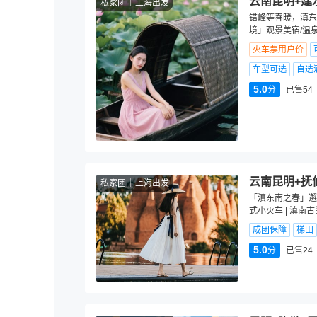
云南昆明+建
私家团
上海出发
错峰等春暖，滇东
境」观景美宿/温
火车票用户价
车型可选
自选
5.0
分
已售54
云南昆明+抚
私家团
上海出发
「滇东南之春」邂
式小火车 | 滇南古
成团保障
梯田
5.0
分
已售24