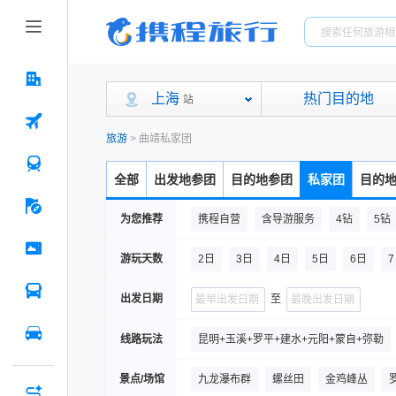
上海
热门目的地
站
旅游
>
曲靖私家团
全部
出发地参团
目的地参团
私家团
目的
为您推荐
携程自营
含导游服务
4钻
5钻
游玩天数
2日
3日
4日
5日
6日
出发日期
至
线路玩法
昆明+玉溪+罗平+建水+元阳+蒙自+弥勒
贵州+云南
昆明+罗平
昆明+玉溪+
景点/场馆
九龙瀑布群
螺丝田
金鸡峰丛