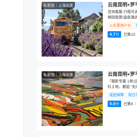
云南昆明+罗
私家团
上海出发
咨询客服·行程可调
梯田观景/温泉酒
火车票用户价
4.7
分
已售10
云南昆明+罗
私家团
上海出发
『摄影专属·1单1
红土地，邂逅 “无
成团保障
观日
5.0
分
已售9