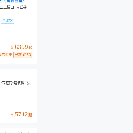
云上梯田+青丘秘
艺术馆
6359
起
￥
酒店特惠
已减 ¥153
花筒”建筑群 | 法
5742
起
￥