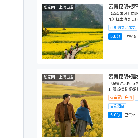
云南昆明+罗
私家团
上海出发
【滇南游记丨错峰
东》红土地 & 赏
可加购导游服务
5.0
分
已售15
云南昆明+建
私家团
上海出发
『深度纯玩Pure
1~观景/美憬阁/
火车票用户价
自选酒店
5.0
分
已售45