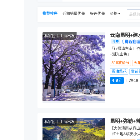
推荐排序
近期销量优先
好评优先
价格
云南昆明+建
私家团
上海出发
『行摄滇东南』咨
+湖光山色」
818放价节
火
赏油菜花
赏荷
4.9
分
已售19
昆明+弥勒+
私家团
上海出发
【大美滇南从容出
+红土地&临安小