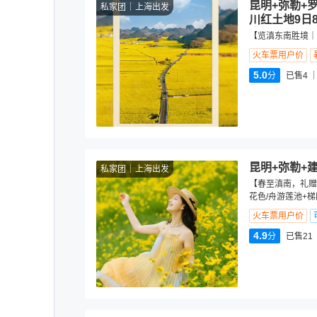
昆明+弥勒+
私家团
上海出发
川红土地9日
【览滇东南胜境｜
火车票用户价
5.0
分
已售4
昆明+弥勒+
私家团
上海出发
【春至滇南，礼赠
花色/舟游莲池+
火车票用户价
4.9
分
已售21