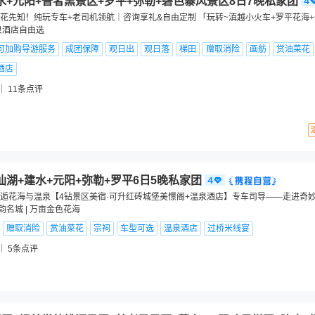
水+元阳+普者黑景区+罗平+弥勒+碧色寨风景区8日7晚私家团
花先知！纯玩专车+老司机领航｜咨询享礼&自由定制 「玩转~滇越小火车+罗平花海+
泉酒店自由选
可加购导游服务
成团保障
观日出
观日落
梯田
赠取消险
画舫
赏油菜花
酒店
11
条点评
仙湖+建水+元阳+弥勒+罗平6日5晚私家团
逅花海与温泉【4钻景区美宿·可升红砖城堡美憬阁+温泉酒店】专车司导——走进奇妙“万
韵名城 | 万亩金色花海
赠取消险
赏油菜花
宗祠
车型可选
温泉酒店
过桥米线宴
5
条点评