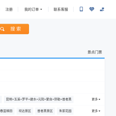
注册
我的订单
联系客服
搜 索
景点门票
昆明+玉溪+罗平+建水+元阳+蒙自+弥勒+普者黑
更多
昆明+玉溪+建水+元阳+蒙自+弥勒+普者黑
春蓝梯田
坝达景区
普者黑景区
朱家花园
更多