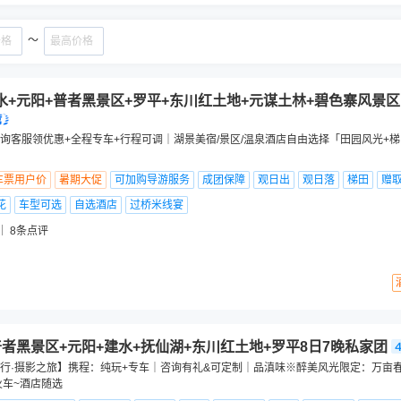
～
水+元阳+普者黑景区+罗平+东川红土地+元谋土林+碧色寨风景区
询客服领优惠+全程专车+行程可调｜湖景美宿/景区/温泉酒店自由选择「田园风光+梯
车票用户价
暑期大促
可加购导游服务
成团保障
观日出
观日落
梯田
赠
花
车型可选
自选酒店
过桥米线宴
8
条点评
普者黑景区+元阳+建水+抚仙湖+东川红土地+罗平8日7晚私家团
行·摄影之旅】携程：纯玩+专车｜咨询有礼&可定制｜品滇味※醉美风光限定：万亩
火车~酒店随选