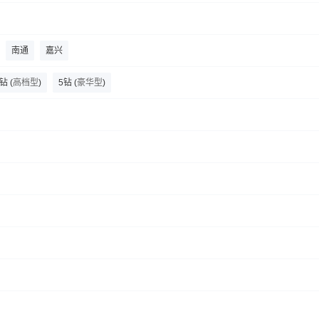
昆明+曲靖
昆明+玉溪+普者黑
昆明+玉溪+建水+元阳+弥勒
昆明+玉溪+罗
碧色寨风景区
禄充风景区
青龙山
朝阳楼
箐口哈尼民俗村
昆明+玉溪+建水+元阳+蒙自+普者黑
昆明+罗平+建水+元阳+蒙自+弥勒+普
南通
嘉兴
4钻
(
高档型
)
5钻
(
豪华型
)