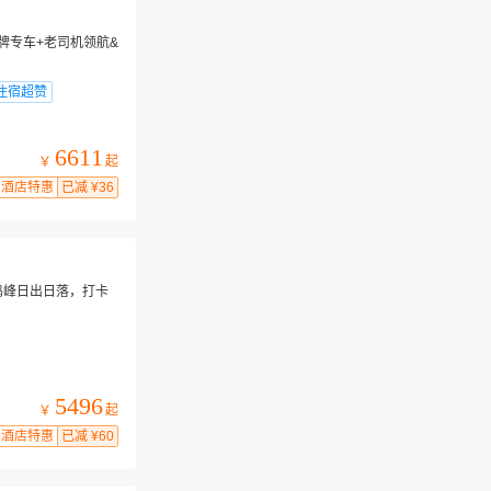
品牌专车+老司机领航&
住宿超赞
6611
起
￥
酒店特惠
已减 ¥36
金鸡峰日出日落，打卡
5496
起
￥
酒店特惠
已减 ¥60