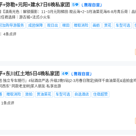
平+弥勒+元阳+建水7日6晚私家团
【滇南光色｜解锁摄影：11~3月元阳梯田·观云海+2~3月油菜花海/6-8月青丘荷｜
店任君选择｜游古城+法式小火车
可加购导游服务
成团保障
观日出
梯田
赠取消险
画舫
赏花
车型可选
4
条点评
平+东川红土地5日4晚私家团
团·独立专车随行』4钻酒店严选·升级2晚5钻|2-3月春日限定|徜徉千亩油菜花&追拍
问西东” 同款老龙树|家人朋友·私享出游
落
赠取消险
旅拍
赏油菜花
车型可选
自选酒店
住宿超赞
1
条点评