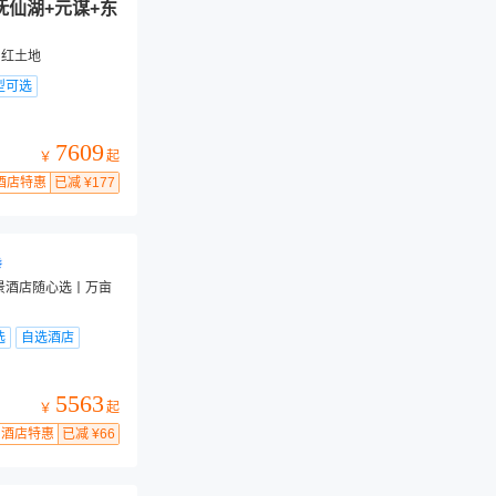
抚仙湖+元谋+东
，红土地
型可选
7609
起
￥
酒店特惠
已减 ¥177
观景酒店随心选丨万亩
选
自选酒店
5563
起
￥
酒店特惠
已减 ¥66