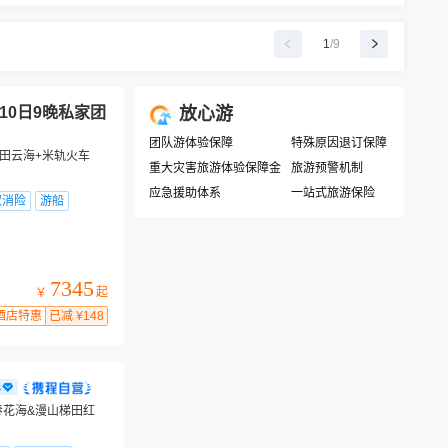
1
/
9
10日9晚私家团
放心游
团队游体验保障
特殊原因退订保障
田云海+米轨火车
重大灾害旅游体验保障金
旅游预警机制
应急援助体系
一站式旅游保险
取消险
游船
7345
起
￥
酒店特惠
已减 ¥148
春花海&漫山梯田红