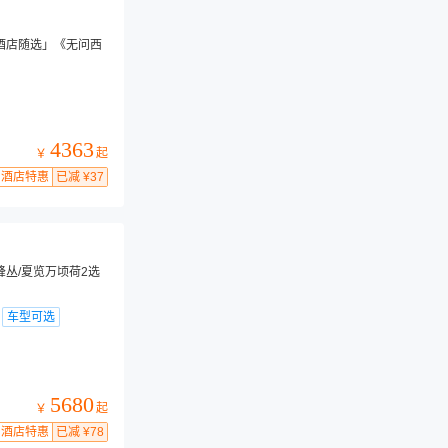
酒店随选」《无问西
4363
起
￥
酒店特惠
已减 ¥37
峰丛/夏览万顷荷2选
车型可选
5680
起
￥
酒店特惠
已减 ¥78