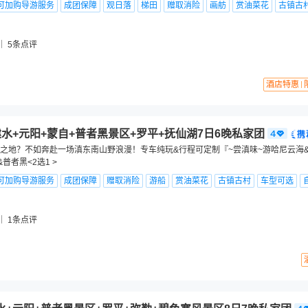
可加购导游服务
成团保障
观日落
梯田
赠取消险
画舫
赏油菜花
古镇古
5
条点评
酒店特惠
建水+元阳+蒙自+普者黑景区+罗平+抚仙湖7日6晚私家团
之地？不如奔赴一场滇东南山野浪漫！专车纯玩&行程可定制『~尝滇味~游哈尼云海
普者黑<2选1 >
可加购导游服务
成团保障
赠取消险
游船
赏油菜花
古镇古村
车型可选
1
条点评