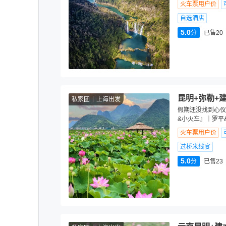
火车票用户价
自选酒店
5.0
分
已售20
昆明+弥勒+
私家团
上海出发
假期还没找到心仪
&小火车』｜罗平&
火车票用户价
过桥米线宴
5.0
分
已售23