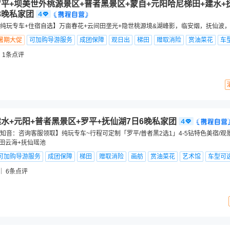
罗平+坝美世外桃源景区+普者黑景区+蒙自+元阳哈尼梯田+建水+
8晚私家团
纯玩专车+住宿自选】万亩春花+云间田垄光+隐世桃源境&湖峰影，临安烟，抚仙波
暑期大促
可加购导游服务
成团保障
观日出
梯田
赠取消险
赏油菜花
车
1
条点评
建水+元阳+普者黑景区+罗平+抚仙湖7日6晚私家团
知音：咨询客服领取】纯玩专车~行程可定制「罗平/普者黑2选1」4-5钻特色美宿/
梯田云海+抚仙瑶池
可加购导游服务
成团保障
梯田
赠取消险
画舫
赏油菜花
艺术馆
车型可
6
条点评