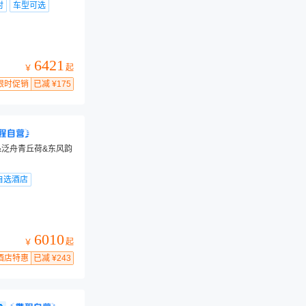
村
车型可选
6421
起
￥
限时促销
已减 ¥175
&泛舟青丘荷&东风韵
自选酒店
6010
起
￥
酒店特惠
已减 ¥243