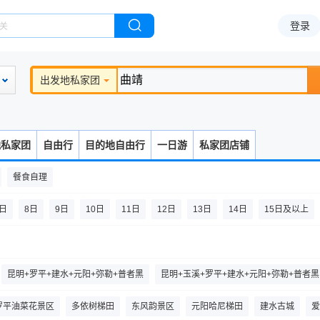
登录
出发地私家团
地私家团
自由行
目的地自由行
一日游
私家团店铺
餐食自理
7日
8日
9日
10日
11日
12日
13日
14日
15日及以上
昆明+罗平+建水+元阳+弥勒+普者黑
昆明+玉溪+罗平+建水+元阳+弥勒+普者黑
弥勒
昆明+玉溪+建水+元阳+蒙自+弥勒
昆明+玉溪+弥勒+普者黑
罗平一地
罗平油菜花景区
多依树梯田
东风韵景区
元阳哈尼梯田
建水古城
爱