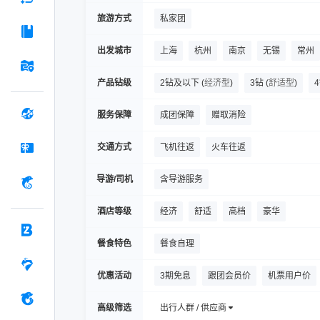
昆明+玉溪+建水+元阳+弥勒+普者黑
建水十七孔桥
建水小火车
抚仙湖
旅游方式
私家团
昆明+玉溪+罗平+建水+元阳+蒙自+普者黑
出发城市
上海
杭州
南京
无锡
常州
产品钻级
2钻及以下
(
经济型
)
3钻
(
舒适型
)
服务保障
成团保障
赠取消险
交通方式
飞机往返
火车往返
导游/司机
含导游服务
酒店等级
经济
舒适
高档
豪华
餐食特色
餐食自理
优惠活动
3期免息
跟团会员价
机票用户价
高级筛选
出行人群 / 供应商