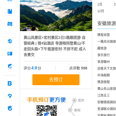
1日
12日
安徽
旅游
携程自营
黄山风景区+宏村景区2日1晚跟团游·自
一路风光国旅
营经典 | 宿4钻酒店 导游陪同登黄山/不
趣旅游
走回头路+下午悠游宏村·不挤不赶 成人
含景交
享乐旅行
享游徽州
4.9
评分
分
点评数
598
迎客天下文旅
中海假期
去预订
携游旅程
黄山名山旅游
江西五三
安徽德高国际
芜湖联众国际
合肥秋浦牯牛