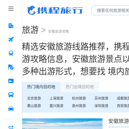
旅游
>
安徽
旅游攻略
精选
安徽
旅游线路推荐，携
游攻略信息，
安徽
旅游景点
多种出游形式，想要找
境内
热门境内目的地
热门出境目的地
北京
旅游
上海
旅游
杭州
旅游
苏州
旅游
成都
旅
黄山
旅游
嘉兴
旅游
泉州
旅游
深圳
旅游
西安
旅
安徽
旅游