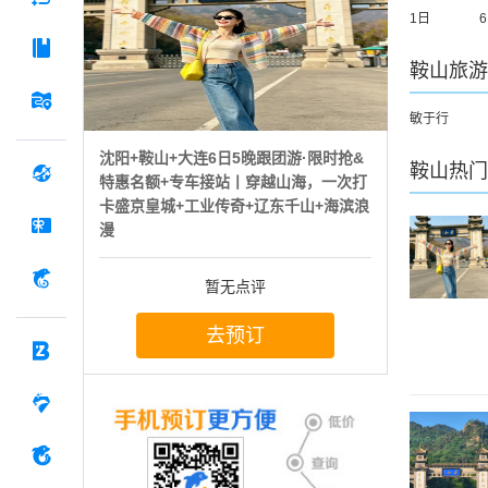
1日
鞍山
旅游
敏于行
沈阳+鞍山+大连6日5晚跟团游·限时抢&
鞍山
热门
特惠名额+专车接站丨穿越山海，一次打
卡盛京皇城+工业传奇+辽东千山+海滨浪
漫
暂无点评
去预订