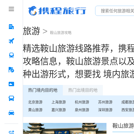
旅游
>
鞍山
旅游攻略
精选
鞍山
旅游线路推荐，携
攻略信息，
鞍山
旅游景点以
种出游形式，想要找
境内旅
热门境内目的地
热门出境目的地
北京
旅游
上海
旅游
杭州
旅游
苏州
旅游
成都
旅
黄山
旅游
嘉兴
旅游
泉州
旅游
深圳
旅游
西安
旅
鞍山
旅游