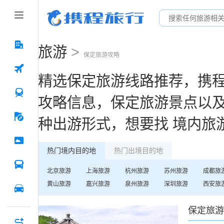
旅游
>
保定
旅游攻略
精选
保定
旅游线路推荐，携
攻略信息，
保定
旅游景点以
种出游形式，想要找
境内旅
热门境内目的地
热门出境目的地
北京
旅游
上海
旅游
杭州
旅游
苏州
旅游
成都
旅
黄山
旅游
嘉兴
旅游
泉州
旅游
深圳
旅游
西安
旅
保定
旅游