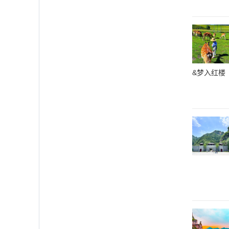
&梦入红楼