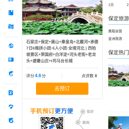
1日
保定
旅游
携程自营
金洲旅游
石家庄+保定+唐山+秦皇岛+北戴河+承德
7日6晚拼小团·6人小团·全境河北 | 西柏
保定
热门
坡景区+荣国府+白洋淀+河头老街+老龙
头+避暑山庄+t司马台长城
4.6
评分
分
点评数
8
去预订