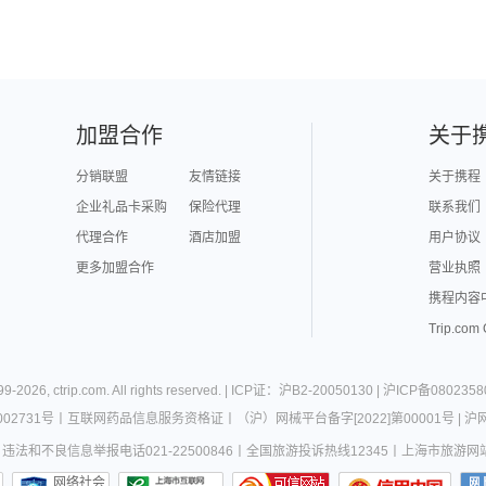
加盟合作
关于
分销联盟
友情链接
关于携程
企业礼品卡采购
保险代理
联系我们
代理合作
酒店加盟
用户协议
更多加盟合作
营业执照
携程内容
Trip.com
99-
2026
,
ctrip.com
. All rights reserved. |
ICP证：沪B2-20050130
|
沪ICP备0802358
02731号
丨
互联网药品信息服务资格证
丨
（沪）网械平台备字[2022]第00001号
|
沪网
违法和不良信息举报电话021-22500846
丨
全国旅游投诉热线12345
丨
上海市旅游网
网络社会