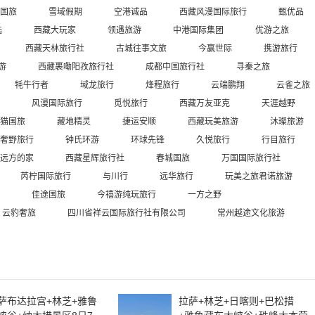
国旅
雪域假期
空港诚品
西藏风漫国际旅行
甄优品
选
西藏大玩家
领遇旅游
中港国际集团
优游之旅
西藏天林旅行社
古城往事文旅
今赢世际
携游旅行
游
西藏裹嘞阳孜旅行社
成都中国旅行社
寻秦之旅
牦牛行者
域龙旅行
烽程旅行
云端鹏翔
云雀之旅
风漫国际旅行
觅悦旅行
西藏万友亚克
天涯越野
猫国旅
藏地精灵
捷运安顺
西藏玩美旅游
沐璨旅游
奢野旅行
钟氏环游
环球先锋
久悦旅行
行目旅行
远方的家
西藏星辉旅行社
春城国旅
万国国际旅行社
芮柠国际旅行
与川行
远华旅行
玩美之旅君诺旅游
佳途国旅
今禧游纯玩旅行
一方之野
云豹奢旅
四川省祥云国际旅行社有限公司
常州越途文化旅游
萨布达拉宫+林芝+雅鲁
拉萨+林芝+日喀则+巴松措