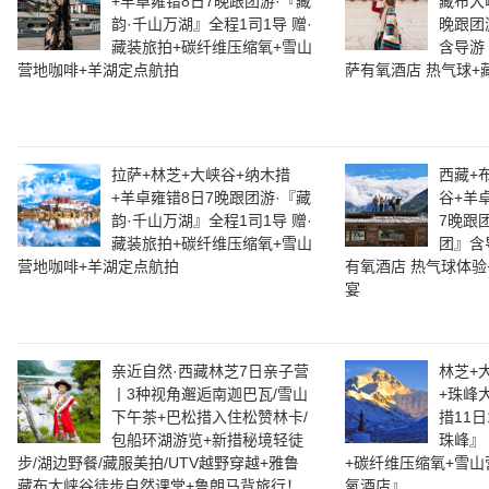
+羊卓雍错8日7晚跟团游·『藏
藏布大
韵·千山万湖』全程1司1导 赠·
晚跟团
藏装旅拍+碳纤维压缩氧+雪山
含导游
营地咖啡+羊湖定点航拍
萨有氧酒店 热气球+
拉萨+林芝+大峡谷+纳木措
西藏+
+羊卓雍错8日7晚跟团游·『藏
谷+羊
韵·千山万湖』全程1司1导 赠·
7晚跟
藏装旅拍+碳纤维压缩氧+雪山
团』含导
营地咖啡+羊湖定点航拍
有氧酒店 热气球体验
宴
亲近自然·西藏林芝7日亲子营
林芝+
丨3种视角邂逅南迦巴瓦/雪山
+珠峰
下午茶+巴松措入住松赞林卡/
措11日
包船环湖游览+新措秘境轻徒
珠峰』 
步/湖边野餐/藏服美拍/UTV越野穿越+雅鲁
+碳纤维压缩氧+雪山
藏布大峡谷徒步自然课堂+鲁朗马背旅行！
氧酒店』