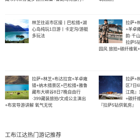
林芝往返市区接丨巴松措+湖
拉萨+
心岛纯玩1日游丨卡定沟/游艇
+羊卓
多玩法
韵·千
拉萨5
园风 旅拍+碳纤维氧
拉萨+林芝+布达拉宫+羊卓雍
拉萨+
错+纳木措景区+巴松措+雅鲁
区7日
藏布大峡谷8日7晚自由行
江南』
·399藏装旅拍/文成公主演出
+碳纤
+布宮导游讲解 氧气无忧
『拉萨5钻供氧房』
工布江达
热门游记推荐