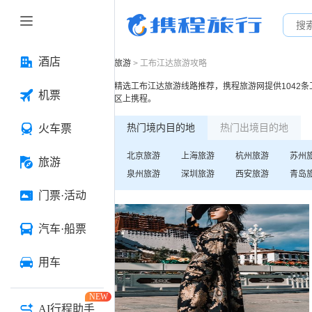
酒店
旅游
>
工布江达
旅游攻略
精选
工布江达
旅游线路推荐，携程旅游网提供
1042
条
机票
区
上携程。
热门境内目的地
热门出境目的地
火车票
北京
旅游
上海
旅游
杭州
旅游
苏州
旅游
泉州
旅游
深圳
旅游
西安
旅游
青岛
门票·活动
汽车·船票
用车
NEW
AI行程助手