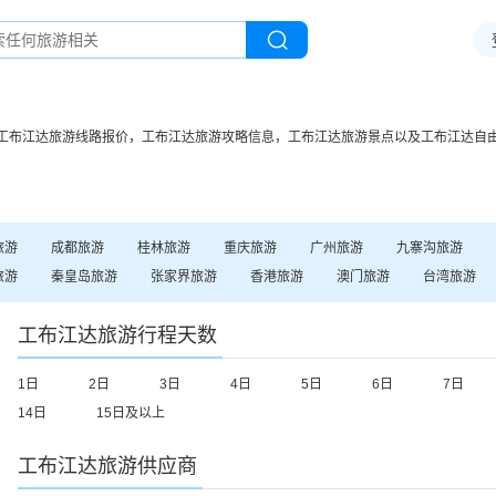
工布江达
旅游线路报价，
工布江达
旅游攻略信息，
工布江达
旅游景点以及
工布江达
自
旅游
成都
旅游
桂林
旅游
重庆
旅游
广州
旅游
九寨沟
旅游
旅游
秦皇岛
旅游
张家界
旅游
香港
旅游
澳门
旅游
台湾
旅游
工布江达
旅游行程天数
1日
2日
3日
4日
5日
6日
7日
14日
15日及以上
工布江达
旅游供应商