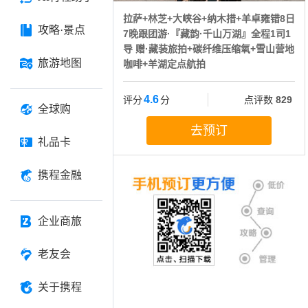
拉萨+林芝+大峡谷+纳木措+羊卓雍错8日
攻略·景点
7晚跟团游·『藏韵·千山万湖』全程1司1
导 赠·藏装旅拍+碳纤维压缩氧+雪山营地
旅游地图
咖啡+羊湖定点航拍
4.6
评分
分
点评数
829
全球购
去预订
礼品卡
携程金融
企业商旅
老友会
关于携程