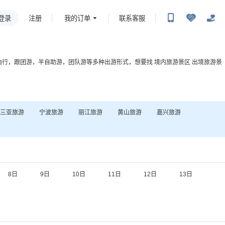
登录
我的订单
联系客服
注册
由行，跟团游，半自助游，团队游等多种出游形式，想要找
境内旅游景区
出境旅游景
三亚
旅游
宁波
旅游
丽江
旅游
黄山
旅游
嘉兴
旅游
8日
9日
10日
11日
12日
13日