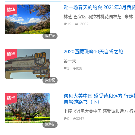
赴一场春天的约会 2021年3月
林芝-巴宜区-嘎拉村桃花园林芝--米林
19
13002
微游记
2020西藏珠峰10天自驾之旅
第一天
1
828
微游记
遇见大美中国 感受诗和远方 行走
自驾游路书（下）
上接《遇见大美中国 感受诗和远方 行
0
3347
微游记