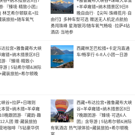
峡谷+纳木措景区8日7
+雅鲁藏布大峡谷+珠峰大本营
游·『臻境·精致小团』
+羊卓雍错+纳木措景区9日8
 | 林芝希尔顿联名+拉
晚自由行·【尖叫·珠峰揽月·自
藏装旅拍+随车氧气
由行】多种车型可选 赠送无人机定点航拍
勇闯珠峰 星海银河/随车氧气畅吸 ·拉萨4钻
酒店·当地参
布达拉宫+雅鲁藏布大峡
西藏林芝巴松措+卡定沟直通
卓雍错+纳木措景区8日
车/畅享行·6-8人小团一日游
团游·『臻境·精致小
游 | 5钻希尔顿&洲际
+藏装旅拍+希尔顿晚
大峡谷+拉萨+日喀则
西藏+布达拉宫+雅鲁藏布大峡
大本营+纳木措+羊卓雍
谷+羊卓雍错+纳木措景区8日
10晚跟团游·『藏韵·趣
7晚跟团游·『臻境·可选6人
12人团 赠·藏装旅拍
团』含导游 | 5钻希尔顿&洲际
营地咖啡『5钻豪华供
有氧酒店 热气球体验+藏装旅拍+希尔顿晚
宴