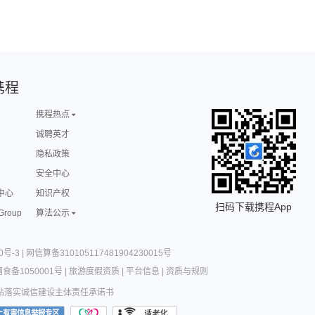
携程
携程热点
诚聘英才
隐私政策
安全中心
中心
知识产权
扫码下载携程App
 Group
算法公示
0号-3
|
网信算备310105117481904230015号
食备1050001号
|
旅游度假资质
|
平台信息
|
资质与规则
站落实诚信建设主体责任承诺书