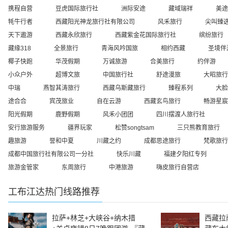
携程自营
豆虎国际旅行社
洲际安途
藏域瑞祥
美途
牦牛行者
西藏阳光神龙旅行社有限公司
风禾旅行
尖叫臻
天下遨游
西藏永欣旅行
西藏紫金花国际旅行社
缤纷旅行
藏缘318
全景旅行
青海风吟国旅
相约西藏
圣境伴
椰子快跑
华茂假期
万诚旅游
合美旅行
约伴游
小众户外
超博文旅
中国旅行社
舒途漫旅
大昭旅行
中瑞
燕智其涛旅行
西藏乌斯藏旅行
臻程系列
大脸
途合合
宾茂旅业
自在云游
西藏玄鸟旅行
畅游星宸
阳光假期
鹿野假期
风禾小团团
四川摆渡人旅行社
安行旅游服务
疆界玩家
松赞songtsam
三只熊教育旅行
趣旅游
誉和中夏
川藏之约
成都思途旅行
梵歌旅行
成都中国旅行社有限公司一分社
快乐川藏
福建夕阳红专列
旅游金管家
东周旅行
中港旅游
嗨皮旅行自营店
工布江达
热门线路推荐
拉萨+林芝+大峡谷+纳木措
西藏拉