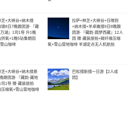
林芝+大峡谷+纳木措
拉萨+林芝+大峡谷+日喀则
雍错8日7晚跟团游·『藏
+纳木措+羊卓雍措9日8晚跟
山万湖』1司1导 升1晚
团游·『藏韵·圆梦西藏』12人
钻供氧+1晚5钻鲁朗田
团 赠·藏装旅拍+碳纤维压缩
+雪山咖啡
氧+雪山营地咖啡 羊湖定点无人机航拍
林芝+大峡谷+纳木措景
巴松措新措一日游【2人成
6晚跟团游·『藏韵·藏地
团】
1司1导 赠·藏装旅拍
维压缩氧+雪山营地咖啡