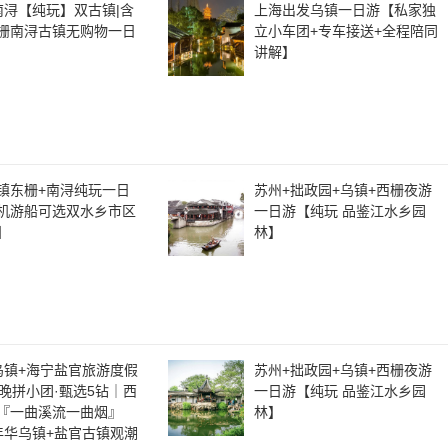
南浔【纯玩】双古镇|含
上海出发乌镇一日游【私家独
栅南浔古镇无购物一日
立小车团+专车接送+全程陪同
讲解】
镇东栅+南浔纯玩一日
苏州+拙政园+乌镇+西栅夜游
机游船可选双水乡市区
一日游【纯玩 品鉴江水乡园
】
林】
乌镇+海宁盐官旅游度假
苏州+拙政园+乌镇+西栅夜游
4晚拼小团·甄选5钻｜西
一日游【纯玩 品鉴江水乡园
『一曲溪流一曲烟』
林】
年华乌镇+盐官古镇观潮