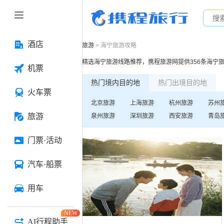
酒店
旅游
>
海宁
旅游攻略
精选
海宁
旅游线路推荐，携程旅游网提供
356
条
海宁
机票
热门境内目的地
热门出境目的地
火车票
北京
旅游
上海
旅游
杭州
旅游
苏州
旅游
泉州
旅游
深圳
旅游
西安
旅游
青岛
门票·活动
汽车·船票
用车
NEW
AI行程助手