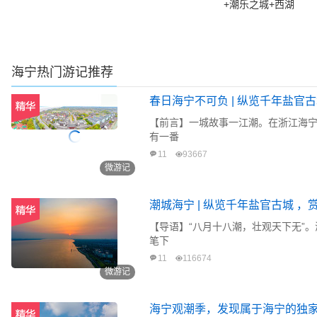
+潮乐之城+西湖
海宁
热门游记推荐
春日海宁不可负 | 纵览千年盐官
【前言】一城故事一江潮。在浙江海
有一番
11
93667
微游记
潮城海宁 | 纵览千年盐官古城 
【导语】“八月十八潮，壮观天下无”
笔下
11
116674
微游记
海宁观潮季，发现属于海宁的独