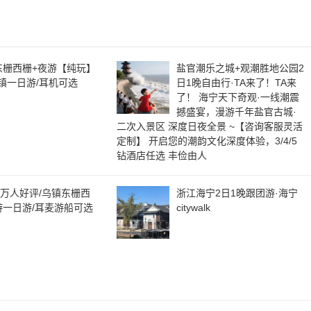
|东栅西栅+夜游【纯玩】
盐官潮乐之城+观潮胜地公园2
镇一日游/耳机可选
日1晚自由行·TA来了！TA来
了！ 海宁天下奇观·一线潮震
撼盛宴，漫游千年盐官古城·
二次入景区 深度日夜全景 ~【咨询客服灵活
定制】 开启您的潮韵文化深度体验，3/4/5
钻酒店任选 丰俭由人
/万人好评/乌镇东栅西
浙江海宁2日1晚跟团游·海宁
游一日游/耳麦游船可选
citywalk