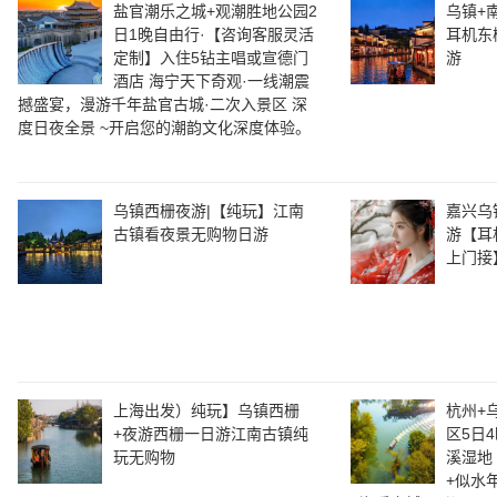
盐官潮乐之城+观潮胜地公园2
乌镇+
日1晚自由行·【咨询客服灵活
耳机东
定制】入住5钻主唱或宣德门
游
酒店 海宁天下奇观·一线潮震
撼盛宴，漫游千年盐官古城·二次入景区 深
度日夜全景 ~开启您的潮韵文化深度体验。
乌镇西栅夜游|【纯玩】江南
嘉兴乌
古镇看夜景无购物日游
游【耳
上门接
上海出发）纯玩】乌镇西栅
杭州+
+夜游西栅一日游江南古镇纯
区5日
玩无购物
溪湿地
+似水