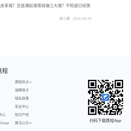
的皮革城？还是潮起潮落钱塘江大潮？不知道已经第
麻小薯
2020-09-29
携程
携程热点
诚聘英才
隐私政策
安全中心
中心
知识产权
扫码下载携程App
 Group
算法公示