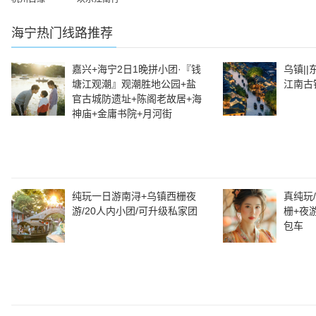
海宁
热门线路推荐
嘉兴+海宁2日1晚拼小团·『钱
乌镇|
塘江观潮』观潮胜地公园+盐
江南古
官古城防遗址+陈阁老故居+海
神庙+金庸书院+月河街
纯玩一日游南浔+乌镇西栅夜
真纯玩
游/20人内小团/可升级私家团
栅+夜
包车