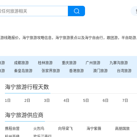
旅游线路报价，
海宁
旅游攻略信息，
海宁
旅游景点以及
海宁
自由行，跟团游，半自助游
旅游
成都
旅游
桂林
旅游
重庆
旅游
广州
旅游
九寨沟
旅游
旅游
秦皇岛
旅游
张家界
旅游
香港
旅游
澳门
旅游
台湾
旅游
海宁
旅游行程天数
1日
2日
3日
4日
5日
6日
7日
海宁
旅游供应商
携程自营
火烈鸟
向导梁飞
海宁紫薇
高朋国旅
杭州百缘
欢乐江南行