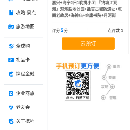
嘉兴+海宁2日1晚拼小团·『钱塘江观
潮』观潮胜地公园+盐官古城防遗址+陈
攻略·景点
阁老故居+海神庙+金庸书院+月河街
旅游地图
5
评分
分
点评数
1
去预订
全球购
礼品卡
携程金融
企业商旅
老友会
关于携程