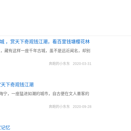
古城 ，赏天下奇观钱江潮，看百里钱塘樱花林
宁，藏有这样一座千年古城，虽不是远近闻名，却别
奔跑的小东东
2020-03-31
，赏天下奇观钱江潮
。海宁，一座猛进如潮的城市，自古便在文人墨客的
奔跑的小东东
2020-09-28
家记忆