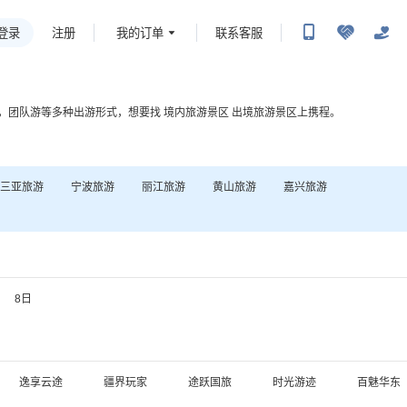
登录
我的订单
联系客服
注册
，团队游等多种出游形式，想要找
境内旅游景区
出境旅游景区
上携程。
三亚
旅游
宁波
旅游
丽江
旅游
黄山
旅游
嘉兴
旅游
8日
逸享云途
疆界玩家
途跃国旅
时光游迹
百魅华东