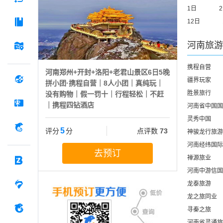
1日
12日
河南
旅游
携程自营
河南郑州+开封+洛阳+老君山景区6日5晚
疆界玩家
拼小团·携程自营｜8人小团｜真纯玩｜
胜景旅行
没有购物｜假一罚十｜行程轻松｜不赶
｜携程四钻酒店
河南省中国国
灵秀中国
5
评分
分
点评数
73
神骏龙行旅游
河南经纬国际
去预订
禅源旅业
河南中游信国
龙泰旅游
龙之旅同业
寻秦之旅
河南省灵通旅