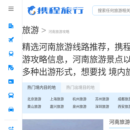
旅游
>
河南
旅游攻略
精选
河南
旅游线路推荐，携
游攻略信息，
河南
旅游景点
多种出游形式，想要找
境内
热门境内目的地
热门出境目的地
北京
旅游
上海
旅游
杭州
旅游
苏州
旅游
成都
旅
黄山
旅游
嘉兴
旅游
泉州
旅游
深圳
旅游
西安
旅
河南
旅游