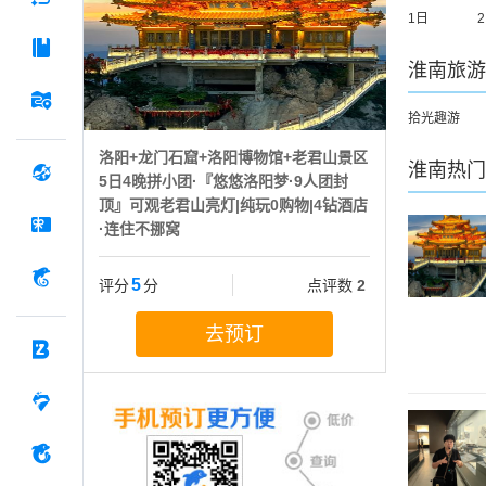
1日
淮南
旅游
拾光趣游
洛阳+龙门石窟+洛阳博物馆+老君山景区
淮南
热门
5日4晚拼小团·『悠悠洛阳梦·9人团封
顶』可观老君山亮灯|纯玩0购物|4钻酒店
·连住不挪窝
5
评分
分
点评数
2
去预订