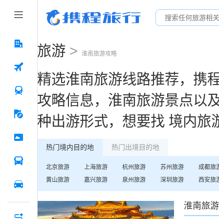
旅游
>
淮南
旅游攻略
精选
淮南
旅游线路推荐，携
攻略信息，
淮南
旅游景点以
种出游形式，想要找
境内旅
热门境内目的地
热门出境目的地
北京
旅游
上海
旅游
杭州
旅游
苏州
旅游
成都
旅
黄山
旅游
嘉兴
旅游
泉州
旅游
深圳
旅游
西安
旅
淮南
旅游