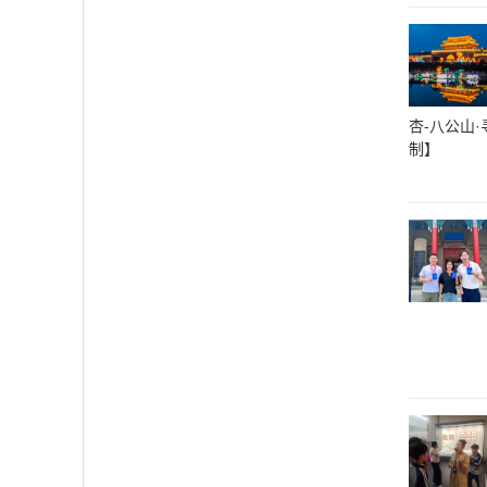
杏-八公山
制】