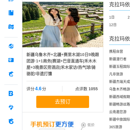
克拉玛依
1日
12日
克拉玛依
携程自营
新疆乌鲁木齐+北疆+赛里木湖10日9晚跟
新疆漫行者
团游·1+1商务|赛湖+巴音直通车|禾木木
新疆玉程国际
屋+3晚景区旁酒店|禾木家访/热气球/骑
骆驼/非遗打馕
凡非旅游
新疆杰瑞天成
4.6
评分
分
点评数
1055
乌鲁木齐畅游
新疆西域假期
去预订
新疆畅游丝路
云南邀您游
新疆中旅国际
365旅游