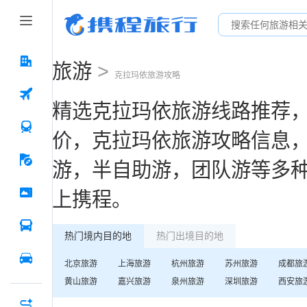
旅游
>
克拉玛依
旅游攻略
精选
克拉玛依
旅游线路推荐
价，
克拉玛依
旅游攻略信息
游，半自助游，团队游等多
上携程。
热门境内目的地
热门出境目的地
北京
旅游
上海
旅游
杭州
旅游
苏州
旅游
成都
旅
黄山
旅游
嘉兴
旅游
泉州
旅游
深圳
旅游
西安
旅