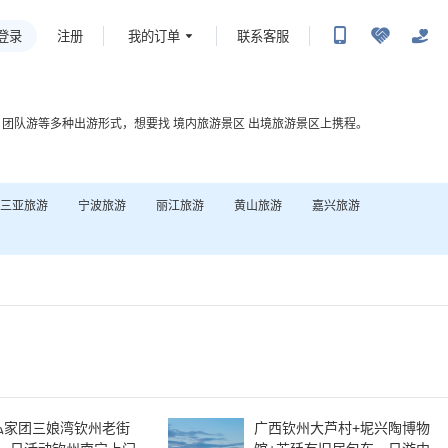
登录
我的订单
联系客服
注册
，团队游等多种出游形式，想要找
境内旅游景区
出境旅游景区
上携程。
三亚
旅游
宁波
旅游
丽江
旅游
黄山
旅游
嘉兴
旅游
私家团三娘湾钦州老街
广西钦州大芦村+坭兴陶博物