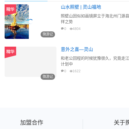
山水照壁 | 灵山福地
照壁山因似如画镜屏立于海北州门源
祥之势
0
4804
微游记
意外之喜—灵山
和老公回程的时候犹豫很久，究竟走
计划中
0
1622
微游记
加盟合作
关于