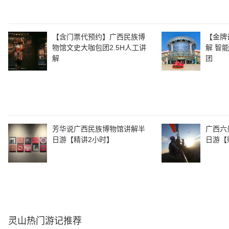
【含门票代预约】广西民族博
【金牌
物馆文史大咖包团2.5H人工讲
解 智
解
团
芳华说广西民族博物馆讲解半
广西六
日游【精讲2小时】
日游【
灵山
热门游记推荐