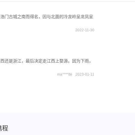
县浩门古城之南而得名，因与北面的冷龙岭呈龙凤呈
2022-11-30
江西还是浙江，最后决定走江西上婺源。因为下雨，
ma****tte
2023-01-11
携程