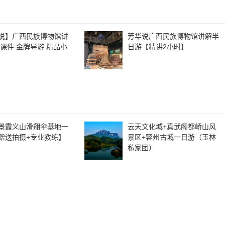
说】广西民族博物馆讲
芳华说广西民族博物馆讲解半
能课件 金牌导游 精品小
日游【精讲2小时】
景霞义山滑翔伞基地一
云天文化城+真武阁都峤山风
赠送拍摄+专业教练】
景区+容州古城一日游（玉林
私家团）