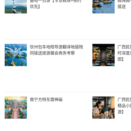
基地一日游【专业教练+预约
园博园
优先】
接送
钦州包车地陪导游翻译地接陪
广西民
同接送旅游展会商务考察
时深度
团】
南宁方特东盟神画
广西民
精品小
游】