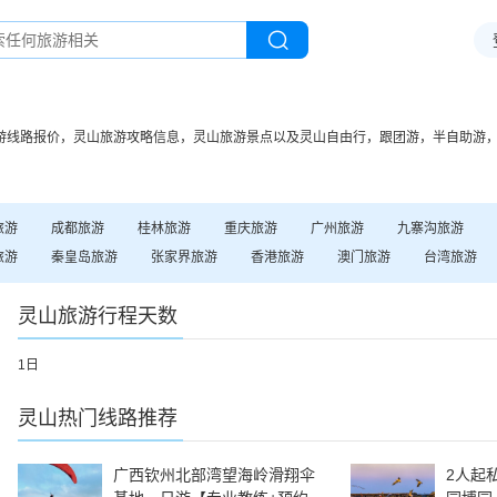
游线路报价，
灵山
旅游攻略信息，
灵山
旅游景点以及
灵山
自由行，跟团游，半自助游
旅游
成都
旅游
桂林
旅游
重庆
旅游
广州
旅游
九寨沟
旅游
旅游
秦皇岛
旅游
张家界
旅游
香港
旅游
澳门
旅游
台湾
旅游
灵山
旅游行程天数
1日
灵山
热门线路推荐
广西钦州北部湾望海岭滑翔伞
2人起