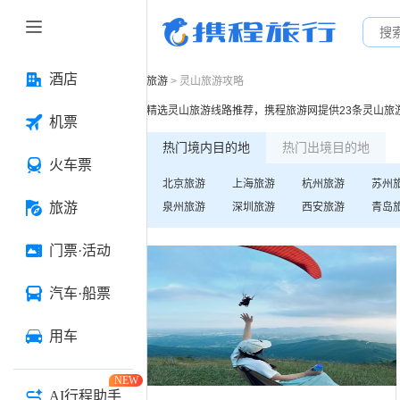
酒店
旅游
>
灵山
旅游攻略
精选
灵山
旅游线路推荐，携程旅游网提供
23
条
灵山
旅
机票
热门境内目的地
热门出境目的地
火车票
北京
旅游
上海
旅游
杭州
旅游
苏州
旅游
泉州
旅游
深圳
旅游
西安
旅游
青岛
门票·活动
汽车·船票
用车
NEW
AI行程助手