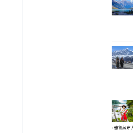
+雅鲁藏布