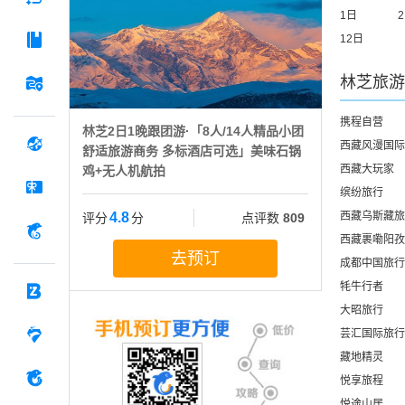
1日
12日
林芝
旅游
携程自营
林芝2日1晚跟团游·「8人/14人精品小团
西藏风漫国际
舒适旅游商务 多标酒店可选」美味石锅
西藏大玩家
鸡+无人机航拍
缤纷旅行
4.8
西藏乌斯藏旅
评分
分
点评数
809
西藏裹嘞阳孜
去预订
成都中国旅行
牦牛行者
大昭旅行
芸汇国际旅行
藏地精灵
悦享旅程
悦途山居