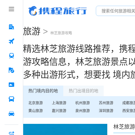
旅游
>
林芝
旅游攻略
精选
林芝
旅游线路推荐，携
游攻略信息，
林芝
旅游景点
多种出游形式，想要找
境内
热门境内目的地
热门出境目的地
北京
旅游
上海
旅游
杭州
旅游
苏州
旅游
成都
旅
黄山
旅游
嘉兴
旅游
泉州
旅游
深圳
旅游
西安
旅
林芝
旅游