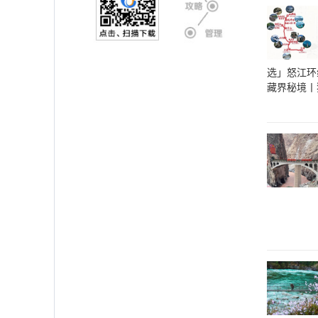
选」怒江环
藏界秘境丨