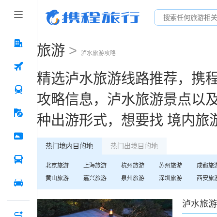
旅游
>
泸水
旅游攻略
精选
泸水
旅游线路推荐，携
攻略信息，
泸水
旅游景点以
种出游形式，想要找
境内旅
热门境内目的地
热门出境目的地
北京
旅游
上海
旅游
杭州
旅游
苏州
旅游
成都
旅
黄山
旅游
嘉兴
旅游
泉州
旅游
深圳
旅游
西安
旅
泸水
旅游