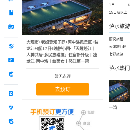
1日
15日及以上
泸水
旅游
丽悦旅程
大理市+老姆登知子罗+丙中洛风景区+独
云游旅行网
龙江+怒江7日6晚拼小团·「天境怒江丨
七彩旅游
人神共居·多民族碰撞」住宿新升级丨独
龙江·丙中洛丨纹面女丨怒江第一湾
泸水
热门
暂无点评
去预订
一湾