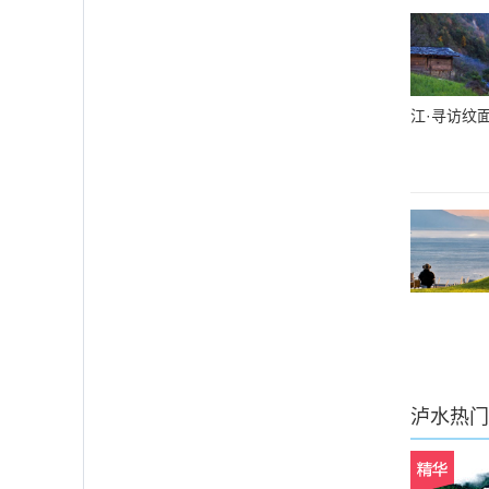
江·寻访纹
泸水
热门