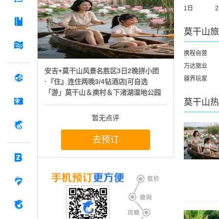
1日
莫干山
旅
携程自营
万达旅业
安吉+莫干山风景名胜区3日2晚拼小团
疆界玩家
·『住』连住两晚3/4钻酒店|可自选
「游」莫干山＆庾村＆下渚湖湿地公园
莫干山
热
暂无点评
去预订