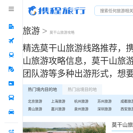
旅游
>
莫干山
旅游攻略
精选
莫干山
旅游线路推荐，
山
旅游攻略信息，
莫干山
旅
团队游等多种出游形式，想
热门境内目的地
热门出境目的地
北京
旅游
上海
旅游
杭州
旅游
苏州
旅游
成都
旅
黄山
旅游
嘉兴
旅游
泉州
旅游
深圳
旅游
西安
旅
莫干山
旅