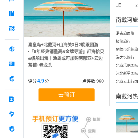
1日
南戴河
旅
港青旅国旅
极简旅行
秦皇岛+北戴河+山海关3日2晚跟团游
承德市乐畅旅
·『8年经典销量高&金牌导游』赶海拾贝
海之忆旅行
&帆船出海｜渔岛或可加购阿那亚+云边
茶铺+老龙头
北京乐吧国际
河北新星国际
4.9
评分
分
点评数
960
北京云上行国
去预订
南戴河
热