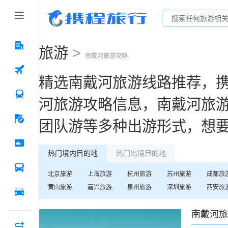
旅游
>
南戴河
旅游攻略
精选
南戴河
旅游线路推荐，
河
旅游攻略信息，
南戴河
旅
团队游等多种出游形式，想
热门境内目的地
热门出境目的地
北京
旅游
上海
旅游
杭州
旅游
苏州
旅游
成都
旅
黄山
旅游
嘉兴
旅游
泉州
旅游
深圳
旅游
西安
旅
南戴河
旅