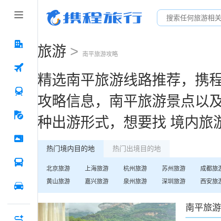
旅游
>
南平
旅游攻略
精选
南平
旅游线路推荐，携
攻略信息，
南平
旅游景点以
种出游形式，想要找
境内旅
热门境内目的地
热门出境目的地
北京
旅游
上海
旅游
杭州
旅游
苏州
旅游
成都
旅
黄山
旅游
嘉兴
旅游
泉州
旅游
深圳
旅游
西安
旅
南平
旅游