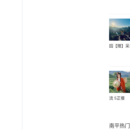
园【赠】采
流 5正餐
南平
热门