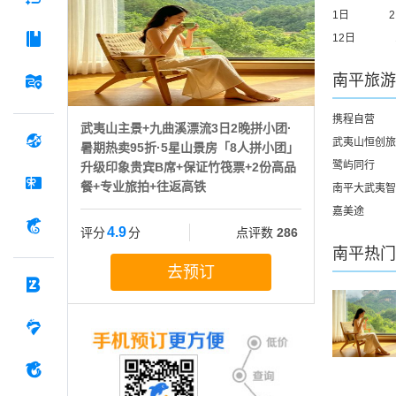
1日
12日
南平
旅游
携程自营
武夷山主景+九曲溪漂流3日2晚拼小团·
武夷山恒创旅
暑期热卖95折·5星山景房「8人拼小团」
鹭屿同行
升级印象贵宾B席+保证竹筏票+2份高品
餐+专业旅拍+往返高铁
南平大武夷智
嘉美途
4.9
评分
分
点评数
286
南平
热门
去预订