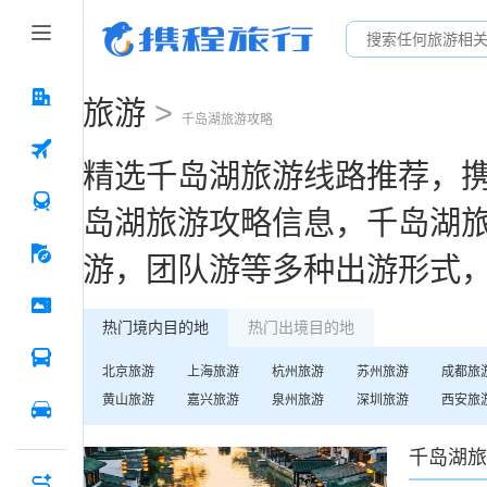
旅游
>
千岛湖
旅游攻略
精选
千岛湖
旅游线路推荐，
岛湖
旅游攻略信息，
千岛湖
游，团队游等多种出游形式
热门境内目的地
热门出境目的地
北京
旅游
上海
旅游
杭州
旅游
苏州
旅游
成都
旅
黄山
旅游
嘉兴
旅游
泉州
旅游
深圳
旅游
西安
旅
千岛湖
旅