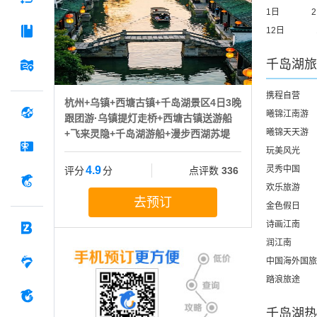
1日
12日
千岛湖
旅
携程自营
杭州+乌镇+西塘古镇+千岛湖景区4日3晚
曦锦江南游
跟团游·乌镇提灯走桥+西塘古镇送游船
曦锦天天游
+飞来灵隐+千岛湖游船+漫步西湖苏堤
玩美风光
4.9
灵秀中国
评分
分
点评数
336
欢乐旅游
去预订
金色假日
诗画江南
润江南
中国海外国旅
踏浪旅途
千岛湖
热