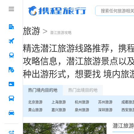
旅游
>
潜江
旅游攻略
精选
潜江
旅游线路推荐，携
攻略信息，
潜江
旅游景点以
种出游形式，想要找
境内旅
热门境内目的地
热门出境目的地
北京
旅游
上海
旅游
杭州
旅游
苏州
旅游
成都
旅
黄山
旅游
嘉兴
旅游
泉州
旅游
深圳
旅游
西安
旅
潜江
旅游