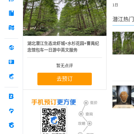
1日
潜江
热门
湖北潜江生态龙虾城+水杉花园+曹禺纪
念馆包车一日游中英文服务
暂无点评
去预订