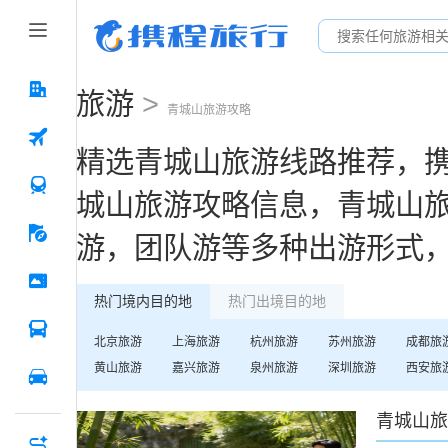
旅游
>
青城山
旅游攻略
精选
青城山
旅游线路推荐，
城山
旅游攻略信息，
青城山
游，团队游等多种出游形式
热门境内目的地
热门出境目的地
北京
旅游
上海
旅游
杭州
旅游
苏州
旅游
成都
旅
黄山
旅游
嘉兴
旅游
泉州
旅游
深圳
旅游
西安
旅
青城山
旅