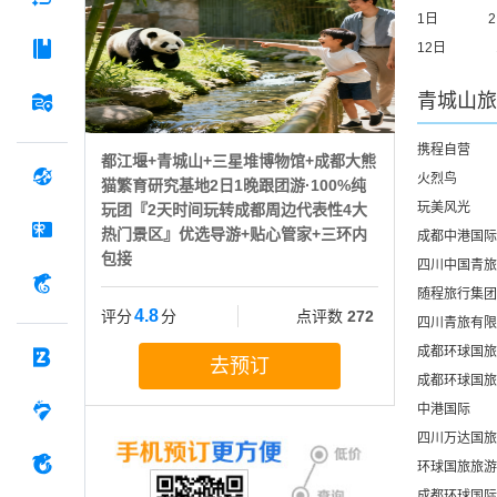
1日
12日
青城山
旅
携程自营
都江堰+青城山+三星堆博物馆+成都大熊
火烈鸟
猫繁育研究基地2日1晚跟团游·100%纯
玩美风光
玩团『2天时间玩转成都周边代表性4大
热门景区』优选导游+贴心管家+三环内
成都中港国际
包接
四川中国青旅
随程旅行集团
4.8
评分
分
点评数
272
四川青旅有限
成都环球国旅
去预订
成都环球国旅
中港国际
四川万达国旅
环球国旅旅游
成都环球国际