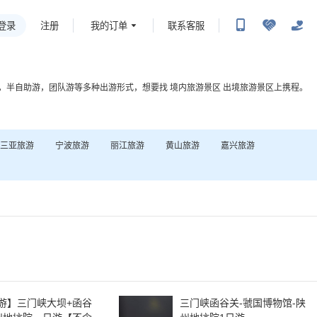
登录
我的订单
联系客服
注册
，半自助游，团队游等多种出游形式，想要找
境内旅游景区
出境旅游景区
上携程。
三亚
旅游
宁波
旅游
丽江
旅游
黄山
旅游
嘉兴
旅游
游】三门峡大坝+函谷
三门峡函谷关-虢国博物馆-陕