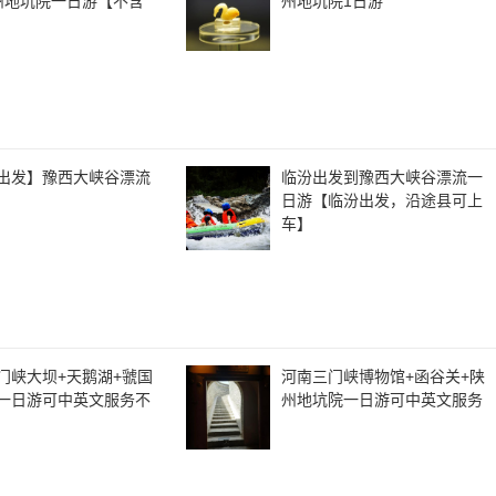
州地坑院一日游【不含
州地坑院1日游
出发】豫西大峡谷漂流
临汾出发到豫西大峡谷漂流一
日游【临汾出发，沿途县可上
车】
门峡大坝+天鹅湖+虢国
河南三门峡博物馆+函谷关+陕
一日游可中英文服务不
州地坑院一日游可中英文服务