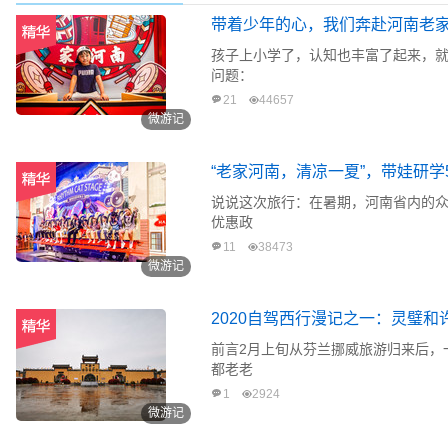
带着少年的心，我们奔赴河南老
孩子上小学了，认知也丰富了起来，
问题：
21
44657
微游记
“老家河南，清凉一夏”，带娃研
说说这次旅行：在暑期，河南省内的众
优惠政
11
38473
微游记
2020自驾西行漫记之一：灵璧和
前言2月上旬从芬兰挪威旅游归来后，
都老老
1
2924
微游记