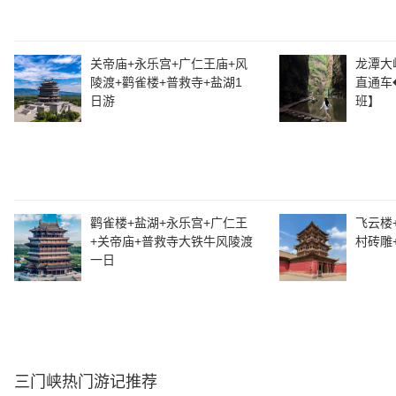
关帝庙+永乐宫+广仁王庙+风
龙潭大
陵渡+鹳雀楼+普救寺+盐湖1
直通车
日游
班】
鹳雀楼+盐湖+永乐宫+广仁王
飞云楼
+关帝庙+普救寺大铁牛风陵渡
村砖雕
一日
三门峡
热门游记推荐