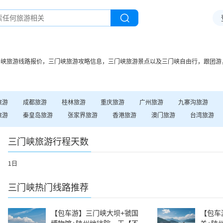
门峡
旅游线路报价，
三门峡
旅游攻略信息，
三门峡
旅游景点以及
三门峡
自由行，跟团游
旅游
成都
旅游
桂林
旅游
重庆
旅游
广州
旅游
九寨沟
旅游
旅游
秦皇岛
旅游
张家界
旅游
香港
旅游
澳门
旅游
台湾
旅游
三门峡
旅游行程天数
1日
三门峡
热门线路推荐
【包车游】三门峡大坝+虢国
【包车