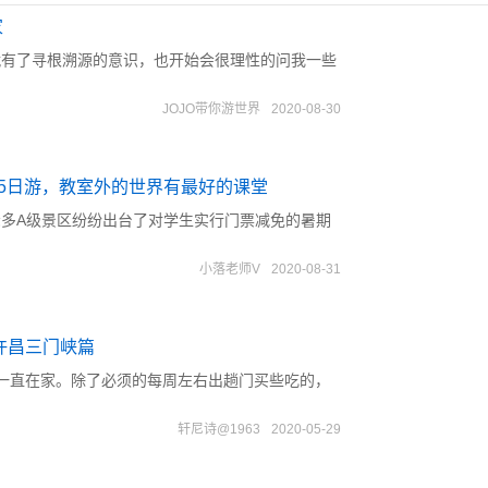
家
就有了寻根溯源的意识，也开始会很理性的问我一些
JOJO带你游世界
2020-08-30
学5日游，教室外的世界有最好的课堂
多A级景区纷纷出台了对学生实行门票减免的暑期
小落老师V
2020-08-31
许昌三门峡篇
一直在家。除了必须的每周左右出趟门买些吃的，
轩尼诗@1963
2020-05-29