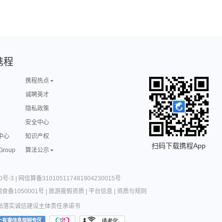
携程
携程热点
诚聘英才
隐私政策
安全中心
中心
知识产权
扫码下载携程App
 Group
算法公示
0号-3
|
网信算备310105117481904230015号
食备1050001号
|
旅游度假资质
|
平台信息
|
资质与规则
站落实诚信建设主体责任承诺书