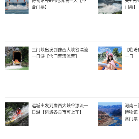
博物馆+陕州地坑院一天【不
关+陕
含门票】
门票】
三门峡出发到豫西大峡谷漂流
【临汾
一日游【含门票漂流票】
一日
运城出发到豫西大峡谷漂流一
河南三
日游【运城各县市可上车】
博物馆
含门票