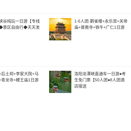
峡谷纯玩一日游【专线
1-6人团·鹳雀楼+永乐宫+关帝
◆景区自由行◆天天发
庙+普救寺+铁牛+广仁1日游
+后土祠+李家大院+马
洛阳龙潭峡直通车一日游●考
+青龙寺+稷王庙1日游
生免门票【50人团●8人团酒
店接送