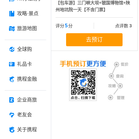
【包车游】三门峡大坝+虢国博物馆+陕
州地坑院一天【不含门票】
攻略·景点
5
评分
分
点评数
3
旅游地图
去预订
全球购
礼品卡
携程金融
企业商旅
老友会
关于携程