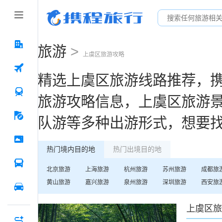
旅游
>
上虞区
旅游攻略
精选
上虞区
旅游线路推荐，
旅游攻略信息，
上虞区
旅游
队游等多种出游形式，想要
热门境内目的地
热门出境目的地
北京
旅游
上海
旅游
杭州
旅游
苏州
旅游
成都
旅
黄山
旅游
嘉兴
旅游
泉州
旅游
深圳
旅游
西安
旅
上虞区
旅