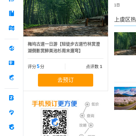
1日
上虞区
热
梅坞古道一日游【轻徒步古道竹林赏澄
湖倒影赏醉美池杉周末遛弯】
5
评分
分
点评数
1
去预订