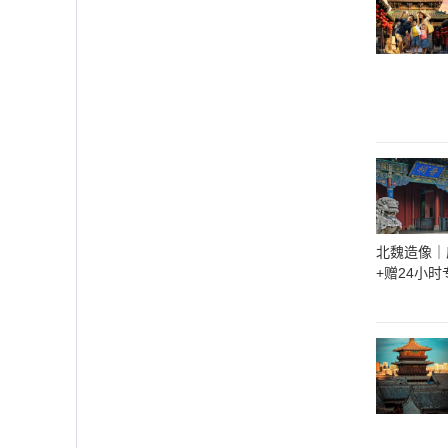
北魏造像｜
+赠24小