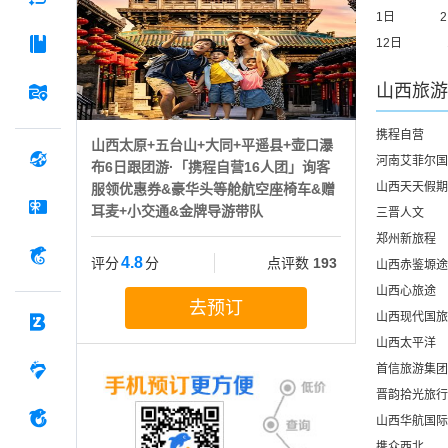
1日
12日
山西
旅游
携程自营
山西太原+五台山+大同+平遥县+壶口瀑
河南艾菲尔国
布6日跟团游·「携程自营16人团」询客
山西天天假期
服领优惠券&豪华头等舱航空座椅车&赠
耳麦+小交通&金牌导游带队
三晋人文
郑州新旅程
4.8
评分
分
点评数
193
山西赤鉴塬途
山西心旅途
去预订
山西现代国旅
山西太平洋
首信旅游集团
晋韵拾光旅行
山西华航国际
携众西北