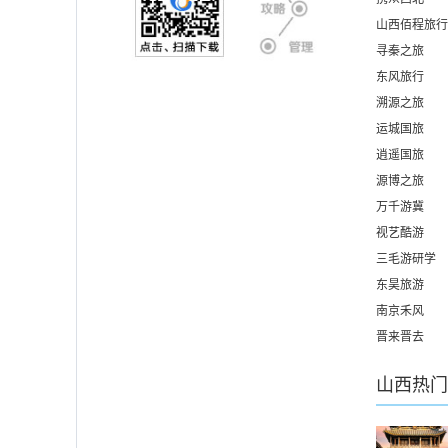
山西佰程旅行
寻秦之旅
东风旅行
溯源之旅
运城国旅
逍遥国旅
源博之旅
万千游冀
视艺酷游
三毛游研学
东昊旅游
南京禾风
晋来晋去
山西
热门