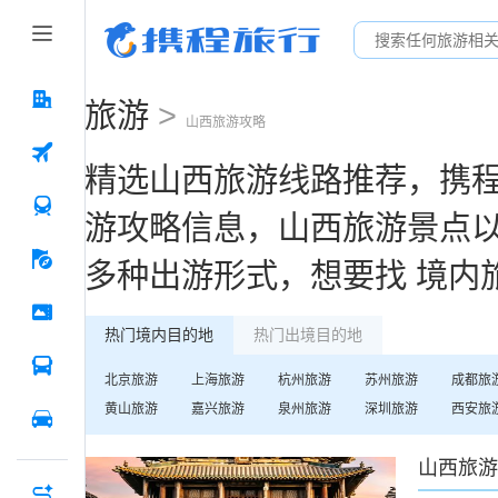
旅游
>
山西
旅游攻略
精选
山西
旅游线路推荐，携
游攻略信息，
山西
旅游景点
多种出游形式，想要找
境内
热门境内目的地
热门出境目的地
北京
旅游
上海
旅游
杭州
旅游
苏州
旅游
成都
旅
黄山
旅游
嘉兴
旅游
泉州
旅游
深圳
旅游
西安
旅
山西
旅游