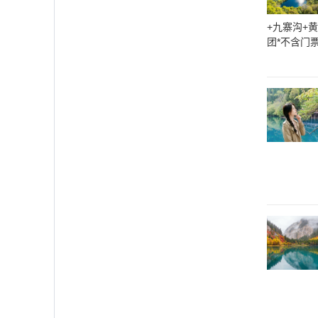
+九寨沟+黄
团*不含门