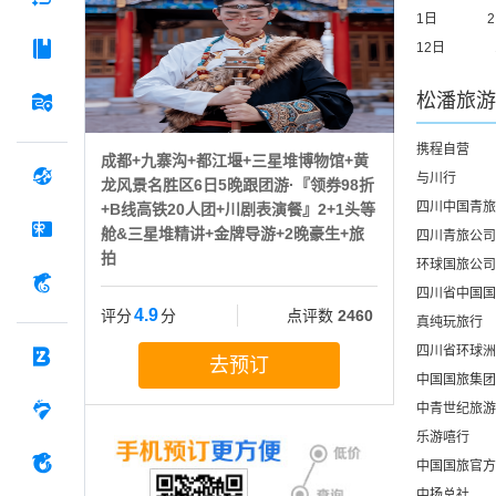
1日
12日
松潘
旅游
携程自营
成都+九寨沟+都江堰+三星堆博物馆+黄
与川行
龙风景名胜区6日5晚跟团游·『领券98折
四川中国青旅
+B线高铁20人团+川剧表演餐』2+1头等
舱&三星堆精讲+金牌导游+2晚豪生+旅
四川青旅公司
拍
环球国旅公司
四川省中国国
4.9
评分
分
点评数
2460
真纯玩旅行
四川省环球洲
去预订
中国国旅集团
中青世纪旅游
乐游嘻行
中国国旅官方
中扬总社