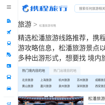
旅游
>
松潘
旅游攻略
精选
松潘
旅游线路推荐，携
游攻略信息，
松潘
旅游景点
多种出游形式，想要找
境内
热门境内目的地
热门出境目的地
北京
旅游
上海
旅游
杭州
旅游
苏州
旅游
成都
旅
黄山
旅游
嘉兴
旅游
泉州
旅游
深圳
旅游
西安
旅
松潘
旅游