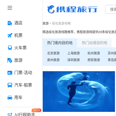
酒店
旅游
>
绥化
旅游攻略
精选
绥化
旅游线路推荐，携程旅游网提供
28
条
绥化
旅
机票
热门境内目的地
热门出境目的地
火车票
北京
旅游
上海
旅游
杭州
旅游
苏州
旅游
泉州
旅游
深圳
旅游
西安
旅游
青岛
门票·活动
汽车·船票
用车
NEW
AI行程助手