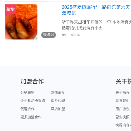
2025盛夏边疆行*一路向东第六
双城记
听了昨天出租车师傅的一句“本地清真
循着指引找到清真小火
微游记
0
534
加盟合作
关于
分销联盟
友情链接
关于携程
企业礼品卡采购
保险代理
联系我们
代理合作
酒店加盟
用户协议
更多加盟合作
营业执照
携程内容