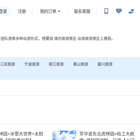
登录
我的订单
联系客服
注册
，团队游等多种出游形式，想要找
境内旅游景区
出境旅游景区
上携程。
三亚
旅游
宁波
旅游
丽江
旅游
黄山
旅游
嘉兴
旅游
林园+冰雪大世界+太阳
芳华说东北虎林园+哈工大航