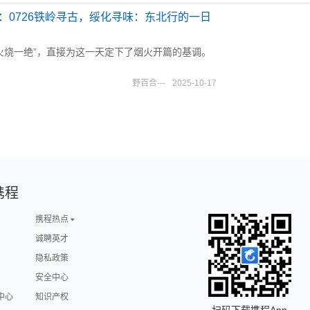
天：0726铁岭寻古，绥化寻味：东北行的一日
火烧一绝”，直接为这一天定下了烟火开篇的基调。
野百合---
2025-10-17
携程
携程热点
诚聘英才
隐私政策
安全中心
中心
知识产权