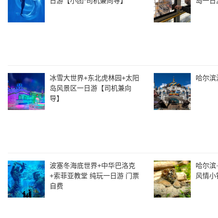
日游【小团*司机兼向导】
岛一日
冰雪大世界+东北虎林园+太阳
哈尔滨
岛风景区一日游【司机兼向
导】
波塞冬海底世界+中华巴洛克
哈尔滨
+索菲亚教堂 纯玩一日游 门票
风情小
自费