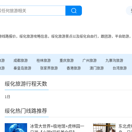
游线路报价，
绥化
旅游攻略信息，
绥化
旅游景点以及
绥化
自由行，跟团游，半自助游
旅游
成都
旅游
桂林
旅游
重庆
旅游
广州
旅游
九寨沟
旅游
旅游
秦皇岛
旅游
张家界
旅游
香港
旅游
澳门
旅游
台湾
旅游
绥化
旅游行程天数
1日
绥化
热门线路推荐
冰雪大世界+极地馆+虎林园一
东北虎