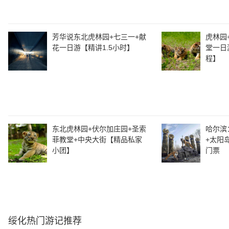
芳华说东北虎林园+七三一+献
虎林园
花一日游【精讲1.5小时】
堂一日
程】
东北虎林园+伏尔加庄园+圣索
哈尔滨
菲教堂+中央大街【精品私家
+太阳
小团】
门票
绥化
热门游记推荐