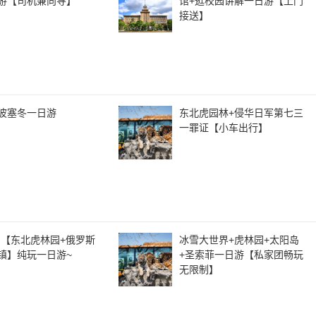
游【司机兼向导】
馆+逛校园讲解一日游【上门
接送】
波塞冬一日游
东北虎园林+侵华日军第七三
一罪证【小车出行】
·【东北虎林园+俄罗斯
冰雪大世界+虎林园+太阳岛
镇】纯玩一日游~
+圣索菲一日游【私家团畅玩
无限制】