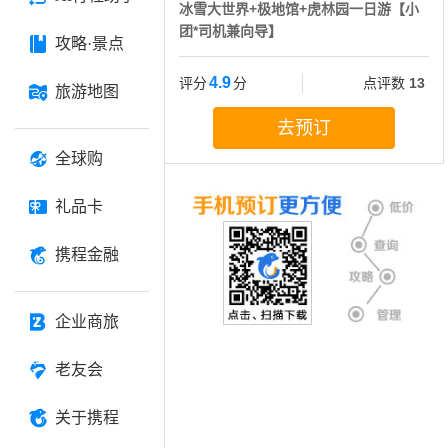
冰雪大世界+极地馆+虎林园一日游【小
团*司机兼向导】
攻略·景点
4.9
评分
分
点评数
13
旅游地图
去预订
全球购
礼品卡
携程金融
企业商旅
老友会
关于携程