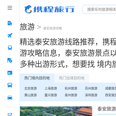
旅游
>
泰安
旅游攻略
精选
泰安
旅游线路推荐，携
游攻略信息，
泰安
旅游景点
多种出游形式，想要找
境内
热门境内目的地
热门出境目的地
北京
旅游
上海
旅游
杭州
旅游
苏州
旅游
成都
旅
黄山
旅游
嘉兴
旅游
泉州
旅游
深圳
旅游
西安
旅
泰安
旅游