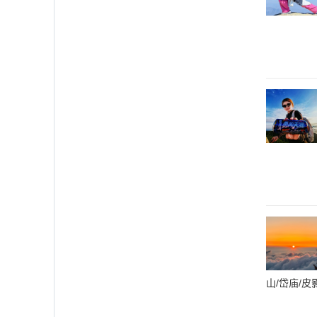
山/岱庙/皮