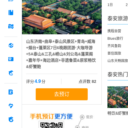
1日
泰安
旅游
携程自营
Blues旅行
山东济南+曲阜+泰山风景区+青岛+威海
齐风鲁韵
+烟台+蓬莱区7日6晚跟团游·大咖导游
首信国旅
+5A泰山&三孔&崂山&刘公岛&蓬莱阁
+嘉年华+海边酒店+非遗鲁菜&原浆畅饮
山东天畅国旅
&虾蟹鲍
泰安
热门
4.9
评分
分
点评数
82
去预订
畅饮&虾蟹