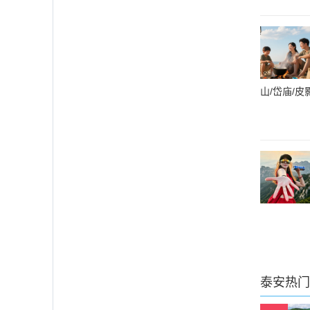
山/岱庙/皮
泰安
热门