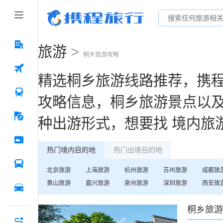
旅游
>
桐乡
旅游攻略
精选
桐乡
旅游线路推荐，携
攻略信息，
桐乡
旅游景点以
种出游形式，想要找
境内旅
热门境内目的地
热门出境目的地
北京
旅游
上海
旅游
杭州
旅游
苏州
旅游
成都
旅
黄山
旅游
嘉兴
旅游
泉州
旅游
深圳
旅游
西安
旅
桐乡
旅游