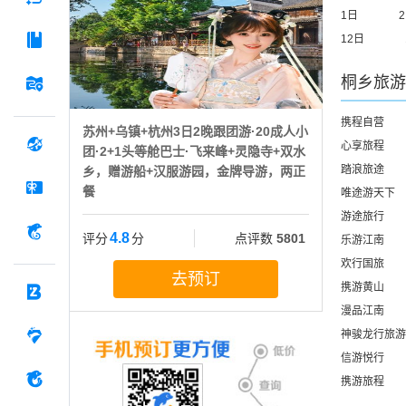
1日
12日
桐乡
旅游
携程自营
苏州+乌镇+杭州3日2晚跟团游·20成人小
心享旅程
团·2+1头等舱巴士·飞来峰+灵隐寺+双水
踏浪旅途
乡，赠游船+汉服游园，金牌导游，两正
餐
唯途游天下
游途旅行
4.8
评分
分
点评数
5801
乐游江南
欢行国旅
去预订
携游黄山
漫品江南
神骏龙行旅游
信游悦行
携游旅程