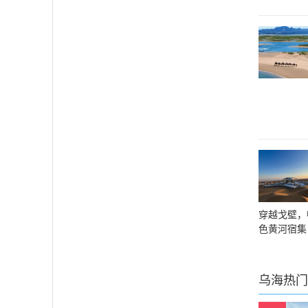
穿越戈壁，
色黄河宿集
乌海
热门