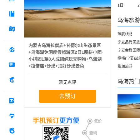
1日
乌海
旅游
臻航线路
宁夏品尚国旅
内蒙古乌海拉僧庙+甘德尔山生态景区
宁夏金程国际
+乌海湖休闲度假旅游区2日1晚拼小团·
纵横(宁夏)
小拼团1至8人成团纯玩无购物+乌海湖
+拉僧庙+沙漠+顶好沙漠景色
稚澜旅游
乌海
热门
暂无点评
去预订