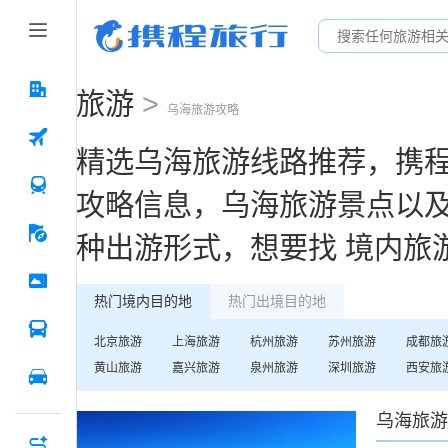
旅游
>
乌海
旅游攻略
精选
乌海
旅游线路推荐，携
攻略信息，
乌海
旅游景点以
种出游形式，想要找
境内旅
热门境内目的地
热门出境目的地
北京
旅游
上海
旅游
杭州
旅游
苏州
旅游
成都
旅
黄山
旅游
嘉兴
旅游
泉州
旅游
深圳
旅游
西安
旅
乌海
旅游