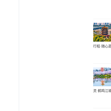
行程·随心
灵·鹤鸣江