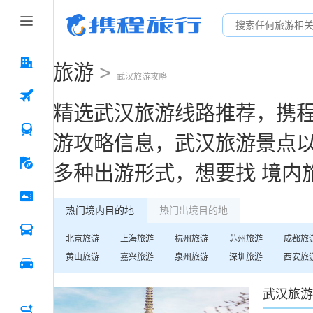
旅游
>
武汉
旅游攻略
精选
武汉
旅游线路推荐，携
游攻略信息，
武汉
旅游景点
多种出游形式，想要找
境内
热门境内目的地
热门出境目的地
北京
旅游
上海
旅游
杭州
旅游
苏州
旅游
成都
旅
黄山
旅游
嘉兴
旅游
泉州
旅游
深圳
旅游
西安
旅
武汉
旅游