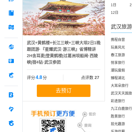
1日
12日
武汉
旅游
携程自营
武汉+黄鹤楼+长江三峡+三峡大坝2日1晚
玩美风光
跟团游·『星耀武汉·游三峡』省博精讲
春江旅游
2H含耳麦|登黄鹤楼|过葛洲坝船闸·西陵
峡|宿4钻·武汉参团
悦享旅行
潮玩度假
4.8
评分
分
点评数
27
臻程湖北
大耳朵旅行
去预订
武汉天天国旅
彩途旅行
九江白鹿旅行
胜景旅行
拾光趣游
乐游巴蜀