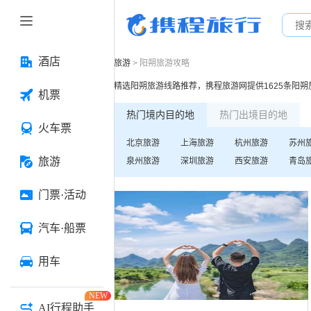
酒店
旅游
>
阳朔
旅游攻略
精选
阳朔
旅游线路推荐，携程旅游网提供
1625
条
阳朔
机票
热门境内目的地
热门出境目的地
火车票
北京
旅游
上海
旅游
杭州
旅游
苏州
旅游
泉州
旅游
深圳
旅游
西安
旅游
青岛
门票·活动
汽车·船票
用车
NEW
AI行程助手