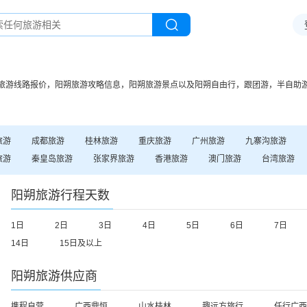
旅游线路报价，
阳朔
旅游攻略信息，
阳朔
旅游景点以及
阳朔
自由行，跟团游，半自助
旅游
成都
旅游
桂林
旅游
重庆
旅游
广州
旅游
九寨沟
旅游
旅游
秦皇岛
旅游
张家界
旅游
香港
旅游
澳门
旅游
台湾
旅游
阳朔
旅游行程天数
1日
2日
3日
4日
5日
6日
7日
14日
15日及以上
阳朔
旅游供应商
携程自营
广西鼎恒
山水桂林
趣远方旅行
任行广西