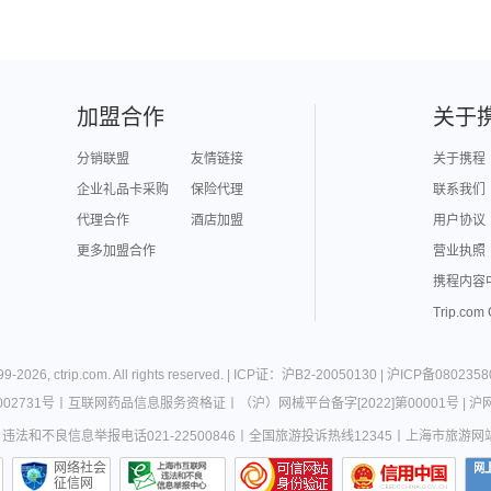
加盟合作
关于
分销联盟
友情链接
关于携程
企业礼品卡采购
保险代理
联系我们
代理合作
酒店加盟
用户协议
更多加盟合作
营业执照
携程内容
Trip.com
99-
2026
,
ctrip.com
. All rights reserved. |
ICP证：沪B2-20050130
|
沪ICP备0802358
02731号
丨
互联网药品信息服务资格证
丨
（沪）网械平台备字[2022]第00001号
|
沪网
违法和不良信息举报电话021-22500846
丨
全国旅游投诉热线12345
丨
上海市旅游网
网络社会
征信网