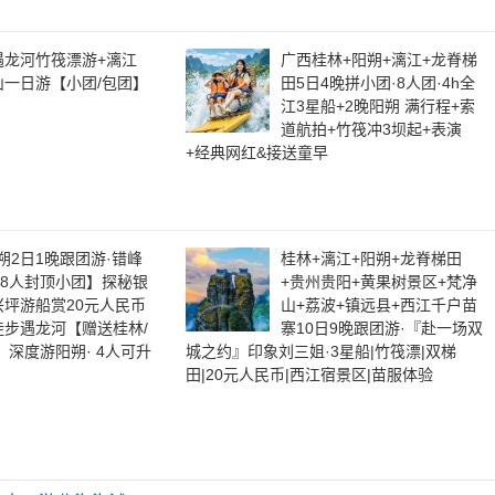
遇龙河竹筏漂游+漓江
广西桂林+阳朔+漓江+龙脊梯
山一日游【小团/包团】
田5日4晚拼小团·8人团·4h全
江3星船+2晚阳朔 满行程+索
道航拍+竹筏冲3坝起+表演
+经典网红&接送童早
朔2日1晚跟团游·错峰
桂林+漓江+阳朔+龙脊梯田
 8人封顶小团】探秘银
+贵州贵阳+黄果树景区+梵净
兴坪游船赏20元人民币
山+荔波+镇远县+西江千户苗
徒步遇龙河【赠送桂林/
寨10日9晚跟团游·『赴一场双
深度游阳朔· 4人可升
城之约』印象刘三姐·3星船|竹筏漂|双梯
田|20元人民币|西江宿景区|苗服体验