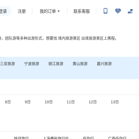
登录
我的订单
联系客服
注册
游，团队游等多种出游形式，想要找
境内旅游景区
出境旅游景区
上携程。
三亚
旅游
宁波
旅游
丽江
旅游
黄山
旅游
嘉兴
旅游
8日
9日
10日
11日
12日
13日
桂冠旅行
上海春秋旅行社
任你行
广西任你行