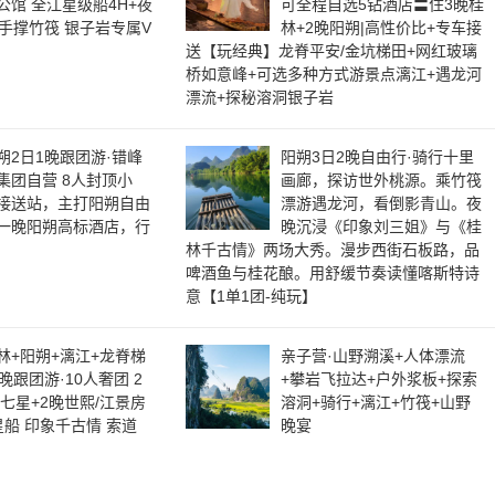
公馆 全江星级船4H+夜
可全程自选5钻酒店〓住3晚桂
+手撑竹筏 银子岩专属V
林+2晚阳朔|高性价比+专车接
送【玩经典】龙脊平安/金坑梯田+网红玻璃
桥如意峰+可选多种方式游景点漓江+遇龙河
漂流+探秘溶洞银子岩
朔2日1晚跟团游·错峰
阳朔3日2晚自由行·骑行十里
集团自营 8人封顶小
画廊，探访世外桃源。乘竹筏
接送站，主打阳朔自由
漂游遇龙河，看倒影青山。夜
一晚阳朔高标酒店，行
晚沉浸《印象刘三姐》与《桂
林千古情》两场大秀。漫步西街石板路，品
啤酒鱼与桂花酿。用舒缓节奏读懂喀斯特诗
意【1单1团-纯玩】
林+阳朔+漓江+龙脊梯
亲子营·山野溯溪+人体漂流
晚跟团游·10人奢团 2
+攀岩飞拉达+户外浆板+探索
/七星+2晚世熙/江景房
溶洞+骑行+漓江+竹筏+山野
星船 印象千古情 索道
晚宴