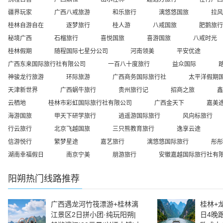
疆界玩家
广西八戒旅游
和乐旅行
漓悠悠国旅
拉风
桂林自游自在
逐梦旅行
桂人游
八戒国旅
肥鹅旅行
秘境广西
石榴旅行
喜悦国旅
喜游国旅
八戒时光
桂林假期
随程国际七星分公司
河南领美
平安优途
广西东来国际旅行社有限公司
一百八十度旅行
益众国际
神骏龙行旅游
环际旅游
广西商务国际旅行社
太平洋假期
天津新世界
广西蜗牛旅行
贵州旅行记
招商之旅
鑫
云栖地
桂林市彩虹国际旅行社有限公司
广西金天下
嘉美
海游国旅
甲天下研学旅行
逍遥游国际旅行
风向标旅行
行云旅行
北京飞越国旅
三只熊教育旅行
逸享云途
信游悦行
繁梦星途
嘉艺旅行
漓悠悠国际旅行
彤彤
湖南幸福假日
南京宁美
朋游旅行
安徽嘉越国际旅行社有
阳朔
热门线路推荐
广西遇龙河竹筏漂游+桂林漓
桂林+
江景区2日拼小团·纯玩阳朔|
日4晚