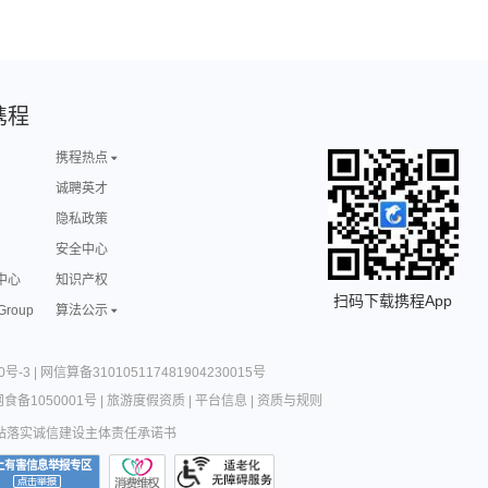
携程
携程热点
诚聘英才
隐私政策
安全中心
中心
知识产权
扫码下载携程App
 Group
算法公示
0号-3
|
网信算备310105117481904230015号
食备1050001号
|
旅游度假资质
|
平台信息
|
资质与规则
站落实诚信建设主体责任承诺书