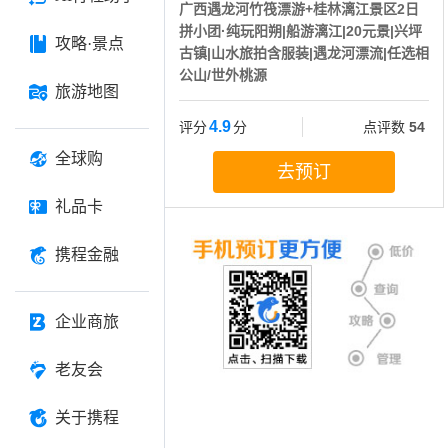
广西遇龙河竹筏漂游+桂林漓江景区2日
拼小团·纯玩阳朔|船游漓江|20元景|兴坪
攻略·景点
古镇|山水旅拍含服装|遇龙河漂流|任选相
公山/世外桃源
旅游地图
4.9
评分
分
点评数
54
全球购
去预订
礼品卡
携程金融
企业商旅
老友会
关于携程