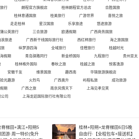
旅行
朗程官方旗舰店
桂林朗程官方总店
合胜国旅
桂林意通国旅
桂美旅行
广游世界
喜悦之旅
走走桂林
星汉国旅
乐享旅途
悠途旅游
蒲公英旅行
三合旅游
欧遇假期
广西商务国旅
踏浪旅途
广西新干线国际旅行社
西红柿旅行
海之旅国旅
国旅
纵梦游四海
全域旅行
佳橙旅行
桂越时光
海假期
青岛驿路同行
新金桥国际
九程旅行
贵州亚太
途
桂林格外国际
春秋之旅
桂越之旅
悦客逸游
安徽千友
维景国旅
趣西南
华锦旅游旗舰店
拾光趣游
火烈鸟
广西奥升
屿程私旅
成功旅游
假期
广西之旅
南京风情天下
上海见孝见笑
限公司
上海龙廷国际旅行社有限公司
龙脊梯田+漓江+阳朔5
桂林+阳朔+龙脊梯田6日5晚
跟团游·周一特价|免升
自由行·【全程包车+接送机】