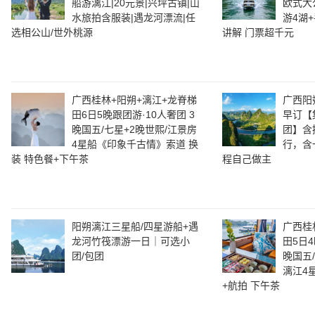
船游漓江|20元景|兴坪古镇|山
欧式大
水旅拍含服装|遇龙河漂流|任
游4湖
选相公山/世外桃源
讲解 门票超千元
广西桂林+阳朔+漓江+龙脊梯
广西阳
田6日5晚跟团游·10人奢团 3
早订【
晚国五/七星+2晚世熙/江景房
团】含
4星船《印象千古情》索道 换
行，含
装 特色餐+下午茶
程自己做主
阳朔漓江三星船/四星游船+遇
广西桂
龙河竹筏漂游一日｜可选小
田5日4
团/包团
晚国五
漓江4
+航拍 下午茶