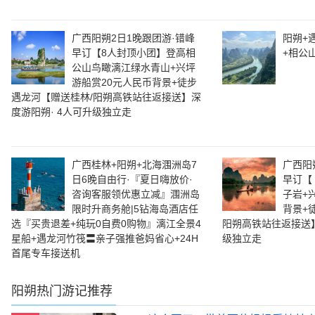
广西阳朔2日1晚跟团游·错峰
阳朔+
早订【8人封顶小团】登高相
+相公
公山鸟瞰漓江绿水青山+兴坪
游船赏20元人民币背景+徒步
遇龙河【赠送桂林/阳朔高铁站往返接送】深
度游阳朔· 4人可升级独立走
广西桂林+阳朔+北海涠洲岛7
广西阳
日6晚自由行·『夏日嗨放价·
早订【
咨询客服领优惠立减』涠洲岛
子岩+
限时升商务舱|5钻海岛酒店任
背景+
选『买贵退差+纯玩0自费0购物』漓江全景4
阳朔高铁站往返接送】
星船+遇龙河竹筏〓亲子强推爸妈省心+24H
级独立走
首尾专车接送机
阳朔
热门游记推荐