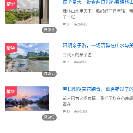
这个夏天，带着两位妈妈看桂林
桂林山水甲天下，趁妈妈们还年轻，
了一张
20
26841
微游记
阳朔亲子游，一场沉醉在山水与
三代人的亲子游
19
44800
微游记
春日阳朔赏花踏青，重启错过了
前言因为这场疫情，我们压抑在心底想
罩在
42
54198
微游记