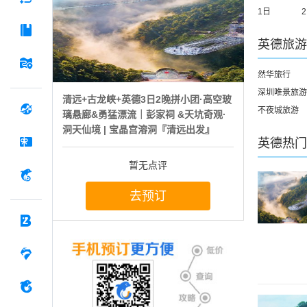
1日
英德
旅游
然华旅行
深圳唯景旅游
清远+古龙峡+英德3日2晚拼小团·高空玻
不夜城旅游
璃悬廊&勇猛漂流｜彭家祠 &天坑奇观·
洞天仙境 | 宝晶宫溶洞『清远出发』
英德
热门
暂无点评
去预订