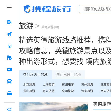
旅游
>
英德
旅游攻略
精选
英德
旅游线路推荐，携
攻略信息，
英德
旅游景点以
种出游形式，想要找
境内旅
热门境内目的地
热门出境目的地
北京
旅游
上海
旅游
杭州
旅游
苏州
旅游
成都
旅
黄山
旅游
嘉兴
旅游
泉州
旅游
深圳
旅游
西安
旅
英德
旅游