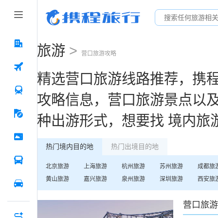
旅游
>
营口
旅游攻略
精选
营口
旅游线路推荐，携
攻略信息，
营口
旅游景点以
种出游形式，想要找
境内旅
热门境内目的地
热门出境目的地
北京
旅游
上海
旅游
杭州
旅游
苏州
旅游
成都
旅
黄山
旅游
嘉兴
旅游
泉州
旅游
深圳
旅游
西安
旅
营口
旅游