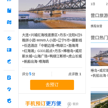
1日
营口
旅游
携程自营
大连+兴城红海栈道景区+丹东+沈阳6日5
营口
热门
晚拼小团·MINI9人小团+辽宁5市+摄影线
+任选酒店「中朝边境+鸭绿江+渤海湾
+红海滩」G331起点+丹东+棒棰岛+威尼
斯水城+山海广场+鸭绿江断桥+虎山长城
+帆船出海·喂海鸥
棰岛+威尼
5
评分
分
点评数
1
+帆船出海
去预订