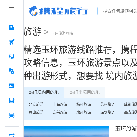
旅游
>
玉环
旅游攻略
精选
玉环
旅游线路推荐，携
攻略信息，
玉环
旅游景点以
种出游形式，想要找
境内旅
热门境内目的地
热门出境目的地
北京
旅游
上海
旅游
杭州
旅游
苏州
旅游
成都
旅
黄山
旅游
嘉兴
旅游
泉州
旅游
深圳
旅游
西安
旅
玉环
旅游