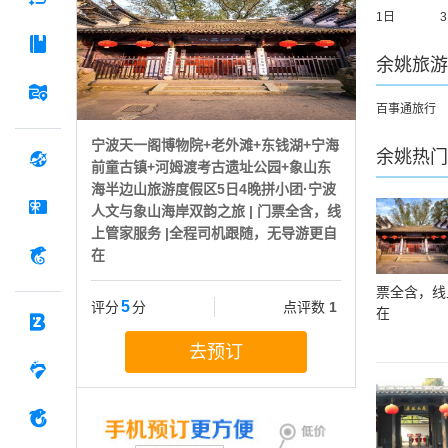
1日
余姚
旅游
百事通旅行
宁波天一阁博物院+老外滩+东钱湖+宁海
余姚
热门
前童古镇+河姆渡考古遗址公园+象山东
海半边山旅游度假区5日4晚拼小团·宁波
人文与象山海岸双韵之旅 | 门票全含，线
上管家服务 |全程司机跟随，无导游更自
在
票全含，线
5
评分
分
点评数
1
在
去预订