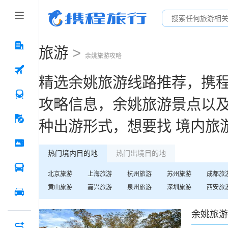
旅游
>
余姚
旅游攻略
精选
余姚
旅游线路推荐，携
攻略信息，
余姚
旅游景点以
种出游形式，想要找
境内旅
热门境内目的地
热门出境目的地
北京
旅游
上海
旅游
杭州
旅游
苏州
旅游
成都
旅
黄山
旅游
嘉兴
旅游
泉州
旅游
深圳
旅游
西安
旅
余姚
旅游